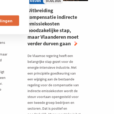
NIEUWS
14 JUL 2026
EUROPESE
INDUSTRIE
ing
Uitbreiding
ng
compensatie indirecte
llingen
zond
emissiekosten
noodzakelijke stap,
maar Vlaanderen moet
gens
verder durven gaan
 maar
De Vlaamse regering heeft een
ed
belangrijke stap gezet voor de
energie-intensieve industrie. Met
igt
een principiële goedkeuring van
 een
een wijziging aan de bestaande
r.
regeling voor de compensatie van
e
indirecte emissiekosten wordt de
steun voortaan opengesteld voor
een tweede groep bedrijven en
sectoren. Dat is positief en