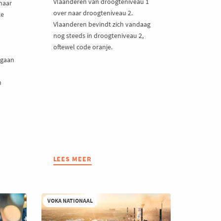
Vlaanderen van droogteniveau 1
haar
over naar droogteniveau 2.
ze
Vlaanderen bevindt zich vandaag
nog steeds in droogteniveau 2,
oftewel code oranje.
 gaan
n
LEES MEER
ABOUT
WAT
BETEKENT
DE
AANHOUDENDE
VOKA NATIONAAL
DROOGTE
IN