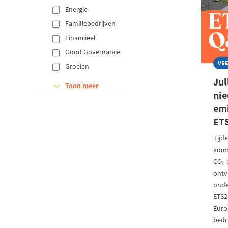
Energie 
GEN
BIE
Familiebedrijven 
Financieel 
Good Governance 
VE
Groeien 
Jul
Toon meer
ni
em
ET
Tijd
koms
CO₂-
ontv
onde
ETS2
Euro
bedri