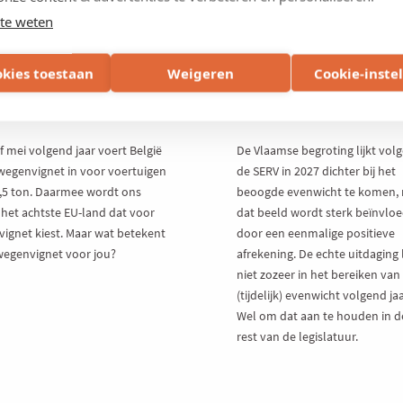
ELGESTELDE VRAGEN
16 JUL 2026
NIEUWS
15 JUL 2026
te weten
es wat je moet weten
Een meerjarenbegrot
r het wegenvignet
om Vlaamse begroti
okies toestaan
Weigeren
Cookie-inste
de hervorming van de
weer structureel ge
keersbelasting
te krijgen
f mei volgend jaar voert België
De Vlaamse begroting lijkt vol
wegenvignet in voor voertuigen
de SERV in 2027 dichter bij het
3,5 ton. Daarmee wordt ons
beoogde evenwicht te komen,
 het achtste EU-land dat voor
dat beeld wordt sterk beïnvlo
 vignet kiest. Maar wat betekent
door een eenmalige positieve
wegenvignet voor jou?
afrekening. De echte uitdaging l
niet zozeer in het bereiken van
(tijdelijk) evenwicht volgend jaa
Wel om dat aan te houden in d
rest van de legislatuur.