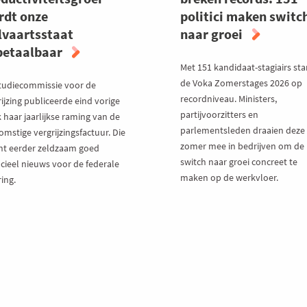
rdt onze
politici maken switc
vaartsstaat
naar groei
betaalbaar
Met 151 kandidaat-stagiairs sta
de Voka Zomerstages 2026 op
tudiecommissie voor de
recordniveau. Ministers,
ijzing publiceerde eind vorige
partijvoorzitters en
 haar jaarlijkse raming van de
parlementsleden draaien deze
mstige vergrijzingsfactuur. Die
zomer mee in bedrijven om de
ht eerder zeldzaam goed
switch naar groei concreet te
ncieel nieuws voor de federale
maken op de werkvloer.
ring.