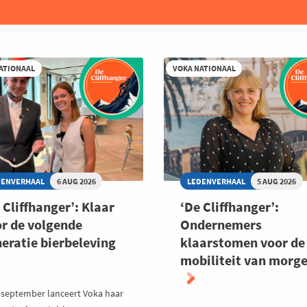
ATIONAAL
VOKA NATIONAAL
DENVERHAAL
6 AUG 2026
LEDENVERHAAL
5 AUG 2026
 Cliffhanger’: Klaar
‘De Cliffhanger’:
r de volgende
Ondernemers
eratie bierbeleving
klaarstomen voor de
mobiliteit van morg
 september lanceert Voka haar