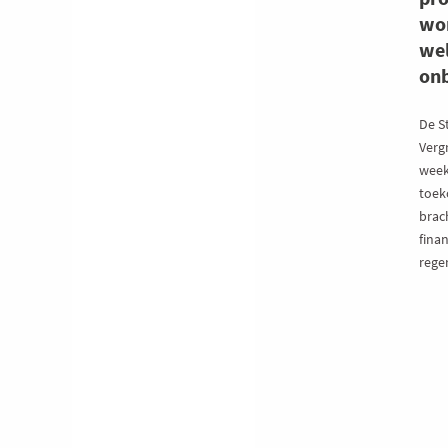
wo
wel
on
De S
Vergr
week
toeko
brac
fina
rege