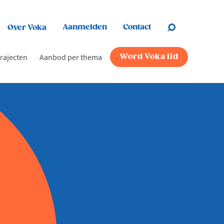
Aanmelden
Contact
Over Voka
rajecten
Aanbod per thema
Word Voka lid