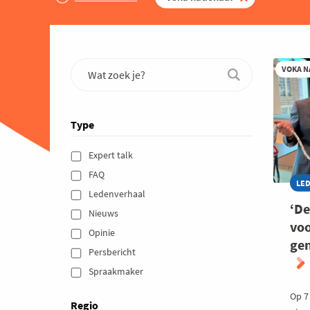
VOKA N
Type
Expert talk 
FAQ 
LE
Ledenverhaal 
‘De
Nieuws 
voo
Opinie 
gen
Persbericht 
Spraakmaker 
Op 7
Regio