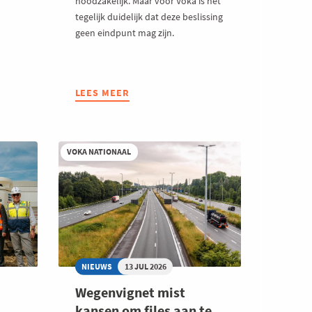
noodzakelijk. Maar voor Voka is het
tegelijk duidelijk dat deze beslissing
geen eindpunt mag zijn.
LEES MEER
ABOUT
UITBREIDING
COMPENSATIE
INDIRECTE
EMISSIEKOSTEN
VOKA NATIONAAL
NOODZAKELIJKE
STAP,
MAAR
VLAANDEREN
MOET
VERDER
DURVEN
NIEUWS
13 JUL 2026
GAAN
Wegenvignet mist
kansen om files aan te