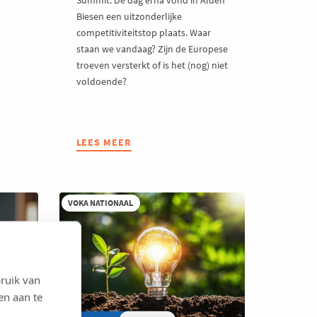
Summit. De dag erna vond in Alden
Biesen een uitzonderlijke
competitiviteitstop plaats. Waar
staan we vandaag? Zijn de Europese
troeven versterkt of is het (nog) niet
voldoende?
LEES MEER
ABOUT
VIJF
MAANDEN
NA
ANTWERPEN
VOKA NATIONAAL
EN
ALDEN
BIESEN:
DE
BALANS
ruik van
VOOR
en aan te
DE