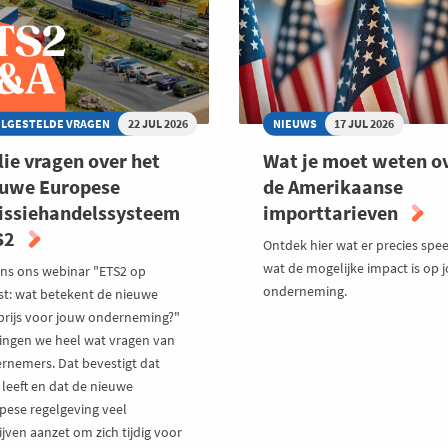
ERATIE
MOBILITEIT
RBELEVING
VAN
MORGEN
ELGESTELDE VRAGEN
22 JUL 2026
NIEUWS
17 JUL 2026
lie vragen over het
Wat je moet weten o
euwe Europese
de Amerikaanse
issiehandelssysteem
importtarieven
S2
Ontdek hier wat er precies spee
wat de mogelijke impact is op 
ens ons webinar "ETS2 op
onderneming.
t: wat betekent de nieuwe
prijs voor jouw onderneming?"
ingen we heel wat vragen van
rnemers. Dat bevestigt dat
 leeft en dat de nieuwe
pese regelgeving veel
jven aanzet om zich tijdig voor