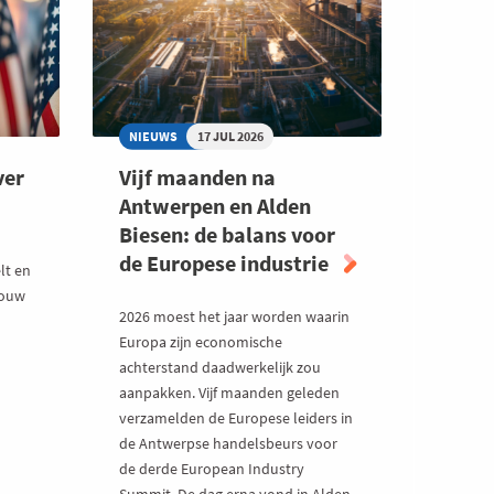
VLAANDEREN
VOOR
JOUW
ONDERNEMING?
NIEUWS
17 JUL 2026
ver
Vijf maanden na
Antwerpen en Alden
Biesen: de balans voor
de Europese industrie
lt en
jouw
2026 moest het jaar worden waarin
Europa zijn economische
achterstand daadwerkelijk zou
aanpakken. Vijf maanden geleden
verzamelden de Europese leiders in
de Antwerpse handelsbeurs voor
de derde European Industry