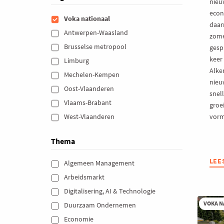
nieu
econ
Voka nationaal 
daar
Antwerpen-Waasland 
zomer
Brusselse metropool 
gesp
keer
Limburg 
Alke
Mechelen-Kempen 
nieu
Oost-Vlaanderen 
snel
Vlaams-Brabant 
groe
vorm
West-Vlaanderen 
Thema
LEE
ABO
Algemeen Management 
‘DE
Arbeidsmarkt 
CLI
Digitalisering, AI & Technologie 
KLA
VO
VOKA N
Duurzaam Ondernemen 
DE
Economie 
VOL