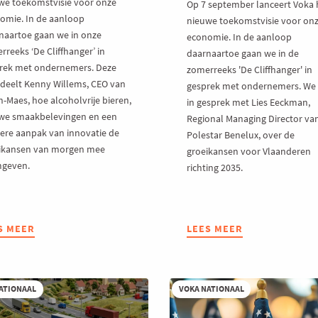
we toekomstvisie voor onze
Op 7 september lanceert Voka 
omie. In de aanloop
nieuwe toekomstvisie voor on
naartoe gaan we in onze
economie. In de aanloop
reeks ‘De Cliffhanger’ in
daarnaartoe gaan we in de
rek met ondernemers. Deze
zomerreeks 'De Cliffhanger' in
 deelt Kenny Willems, CEO van
gesprek met ondernemers. We
n-Maes, hoe alcoholvrije bieren,
in gesprek met Lies Eeckman,
we smaakbelevingen en een
Regional Managing Director va
lere aanpak van innovatie de
Polestar Benelux, over de
ikansen van morgen mee
groeikansen voor Vlaanderen
geven.
richting 2035.
S MEER
UT
LEES MEER
ABOUT
‘DE
FFHANGER’:
CLIFFHANGER’:
AR
ONDERNEMERS
OR
KLAARSTOMEN
ATIONAAL
VOKA NATIONAAL
VOOR
GENDE
DE