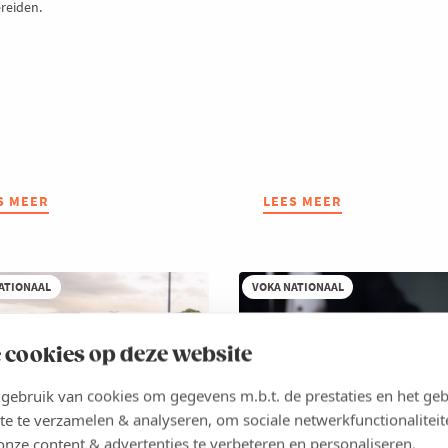
ereiden.
S MEER
UT
LEES MEER
ABOUT
LIE
WAT
GEN
JE
R
MOET
WETEN
ATIONAAL
VOKA NATIONAAL
UWE
OVER
OPESE
DE
SSIEHANDELSSYSTEEM
AMERIKAANSE
 cookies op deze website
2
IMPORTTARIEVEN
ebruik van cookies om gegevens m.b.t. de prestaties en het geb
te te verzamelen & analyseren, om sociale netwerkfunctionaliteit
onze content & advertenties te verbeteren en personaliseren.