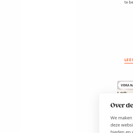
te b
LEE
ABO
JUL
VRA
OVE
HET
VOKA N
NIE
EUR
EMI
Over de
ETS
We maken g
deze websi
bieden en 