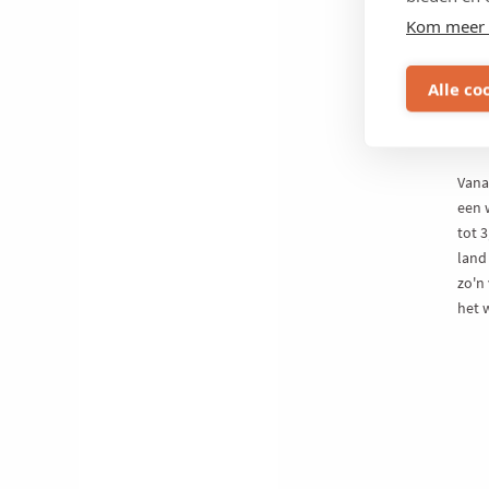
VE
Kom meer 
All
ove
Alle co
en 
ver
Vana
een 
tot 
land
zo'n
het 