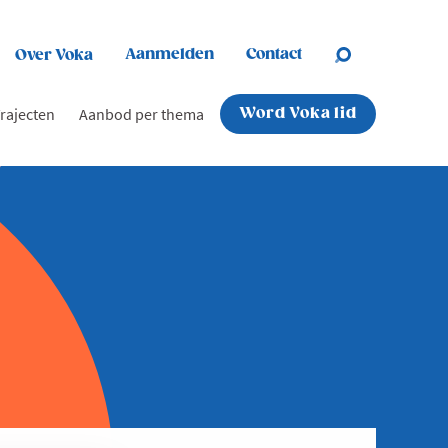
Aanmelden
Contact
Over Voka
rajecten
Aanbod per thema
Word Voka lid