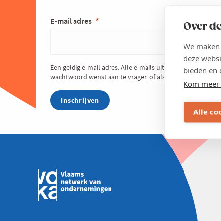
E-mail adres
Over de
We maken g
deze websi
Een geldig e-mail adres. Alle e-mails uit het systeem zul
bieden en 
wachtwoord wenst aan te vragen of als je nieuws of meldin
Kom meer 
Alle co