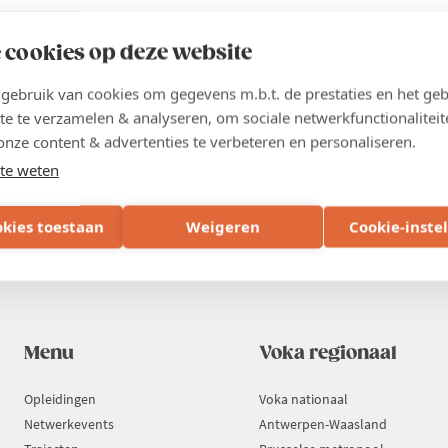
 cookies op deze website
ebruik van cookies om gegevens m.b.t. de prestaties en het geb
te te verzamelen & analyseren, om sociale netwerkfunctionaliteit
len worden verzonden naar dit adres. Het e-mail adres wordt niet publiek gem
onze content & advertenties te verbeteren en personaliseren.
gen wenst te krijgen via e-mail.
te weten
okies toestaan
Weigeren
Cookie-inste
Menu
Voka regionaal
Opleidingen
Voka nationaal
Netwerkevents
Antwerpen-Waasland