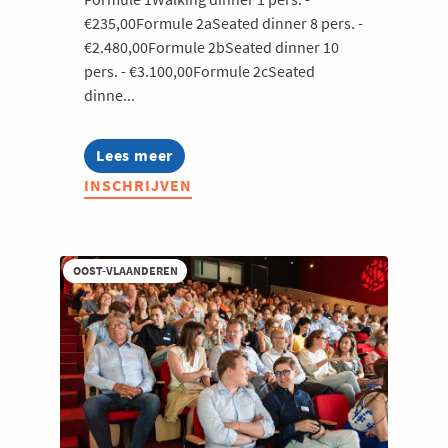
€235,00Formule 2aSeated dinner 8 pers. -
€2.480,00Formule 2bSeated dinner 10
pers. - €3.100,00Formule 2cSeated
dinne...
Lees meer
about
Zomerkasteelfeest
INSCHRIJVEN
2026
OOST-VLAANDEREN