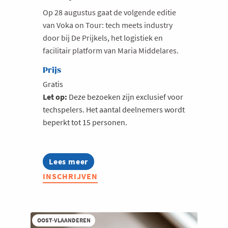
Op 28 augustus gaat de volgende editie
van Voka on Tour: tech meets industry
door bij De Prijkels, het logistiek en
facilitair platform van Maria Middelares.
Prijs
Gratis
Let op:
Deze bezoeken zijn exclusief voor
techspelers. Het aantal deelnemers wordt
beperkt tot 15 personen.
Lees meer
about
Voka
INSCHRIJVEN
On
Tour
|
28
augustus
OOST-VLAANDEREN