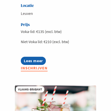
Locatie
Leuven
Prijs
Voka-lid: €135 (excl. btw)
Niet-Voka lid: €210 (excl. btw)
Lees meer
about
Exclusieve
INSCHRIJVEN
lunch
met
Ambassadeur
Peter
Moors,
VLAAMS-BRABANT
Permanent
Vertegenwoordiger
van
België