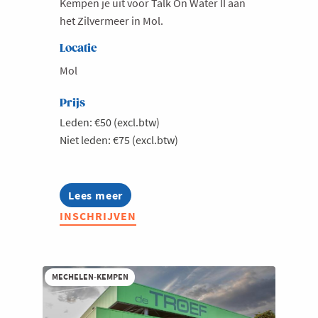
Kempen je uit voor Talk On Water II aan
het Zilvermeer in Mol.
Milieu
Mobiliteit
Locatie
Netwerking
Mol
Onderwijs
Prijs
Opvolging en Overname
Leden: €50 (excl.btw)
Niet leden: €75 (excl.btw)
Persoonlijke vaardigheden
Regeringsvorming
Retail
Lees meer
about
Jong
Ruimtelijke ordening en Infrastructuur
INSCHRIJVEN
Voka
Kempen
Scale-ups
-
Talk
Starten
on
MECHELEN-KEMPEN
Strategie
water
II
Supply Chain