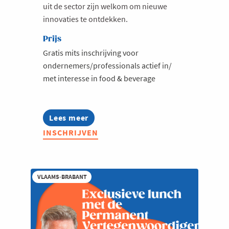
uit de sector zijn welkom om nieuwe
innovaties te ontdekken.
Prijs
Gratis mits inschrijving voor
ondernemers/professionals actief in/
met interesse in food & beverage
Lees meer
about
Jong
INSCHRIJVEN
Voka
Breakfastclub:
Food
&
Beverage
VLAAMS-BRABANT