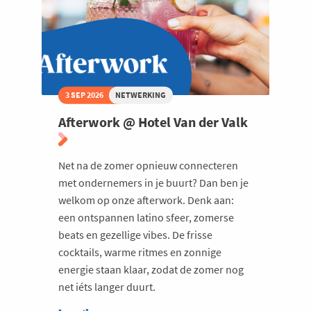
bij
de
Europese
Unie
3 SEP 2026
NETWERKING
Afterwork @ Hotel Van der Valk
Net na de zomer opnieuw connecteren
met ondernemers in je buurt? Dan ben je
welkom op onze afterwork. Denk aan:
een ontspannen latino sfeer, zomerse
beats en gezellige vibes. De frisse
cocktails, warme ritmes en zonnige
energie staan klaar, zodat de zomer nog
net iéts langer duurt.