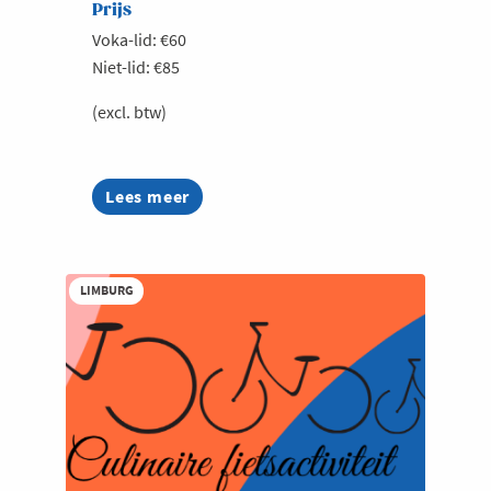
Prijs
Voka-lid: €60
Niet-lid: €85
(excl. btw)
Lees meer
about
Bryo
Reconnect
LIMBURG