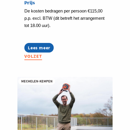
Prijs
De kosten bedragen per persoon €115,00
p.p. excl. BTW (dit betreft het arrangement
tot 18.00 uur).
Lees meer
about
Grenzeloos
VOLZET
Netwerkevent
-
PreuveneMeet
MECHELEN-KEMPEN