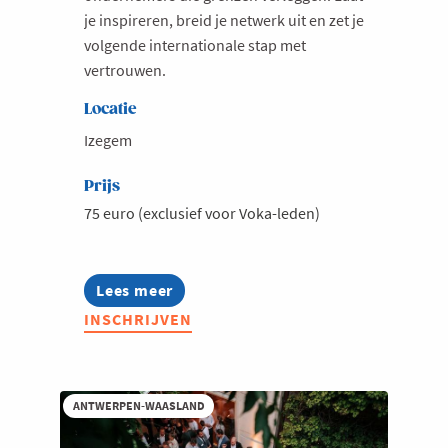
je inspireren, breid je netwerk uit en zet je
volgende internationale stap met
vertrouwen.
Locatie
Izegem
Prijs
75 euro (exclusief voor Voka-leden)
Lees meer
about
International
INSCHRIJVEN
Business
Happening
2026
ANTWERPEN-WAASLAND