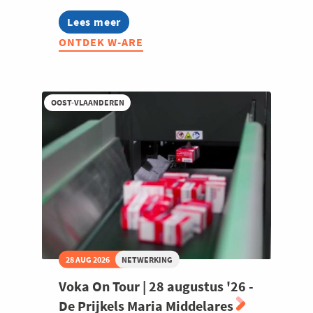
Lees meer
about
W-
ONTDEK W-ARE
ARE
2026:
Summerdrink
met
Oost-
OOST-VLAANDEREN
en
West-
Vlaamse
community's
28 AUG 2026
NETWERKING
Voka On Tour | 28 augustus '26 -
De Prijkels Maria Middelares