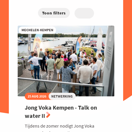
Energie
West-Vlaanderen
Hybride
Traject
Familiebedrijven
Toon filters
Online
Financieel
MECHELEN-KEMPEN
Good Governance
Groeien
Haven
Human Resources
Industrie
Innovatie
Internationaal Ondernemen
25 AUG 2026
NETWERKING
Juridisch
Jong Voka Kempen - Talk on
Logistiek en Transport
water II
Luchtvaart
Tijdens de zomer nodigt Jong Voka
Marketing & Sales