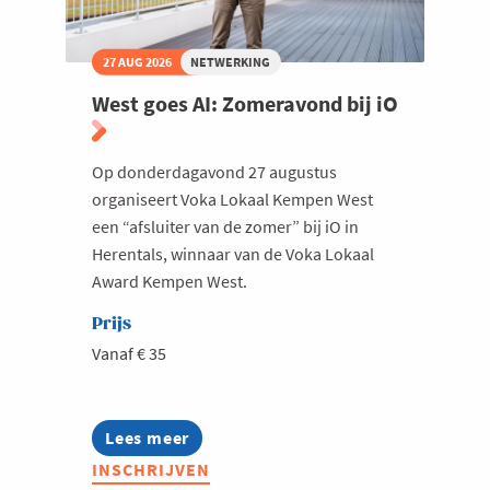
27 AUG 2026
NETWERKING
West goes AI: Zomeravond bij iO
Op donderdagavond 27 augustus
organiseert Voka Lokaal Kempen West
een “afsluiter van de zomer” bij iO in
Herentals, winnaar van de Voka Lokaal
Award Kempen West.
Prijs
Vanaf € 35
Lees meer
about
West
INSCHRIJVEN
goes