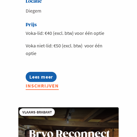
Locatie
Diegem
Prijs
Voka-lid: €40 (excl. btw) voor één optie
Voka niet-lid: €50 (excl. btw) voor één
optie
Lees meer
about
Afterwork
INSCHRIJVEN
@
Hotel
Van
der
Valk
VLAAMS-BRABANT