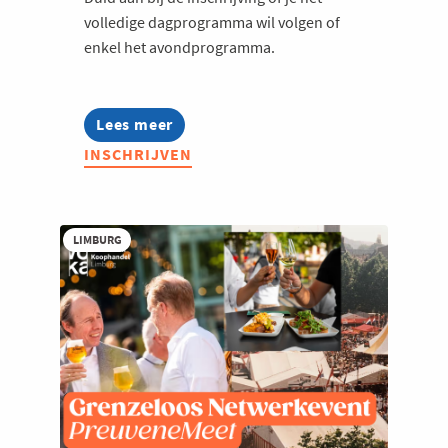
volledige dagprogramma wil volgen of
enkel het avondprogramma.
Lees meer
about
Jong
INSCHRIJVEN
Voka
on
Tour
-
Roots.
LIMBURG
Reinvented.