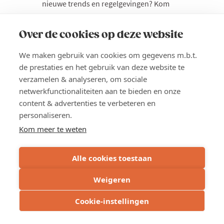
nieuwe trends en regelgevingen? Kom
dan maandag 7 september 2026 naar
Voka's Big Refresh. Een voormiddag vol
Over de cookies op deze website
gratis leermomenten over verschillende
‘hot’ topics. Kies sessies die je interessant
We maken gebruik van cookies om gegevens m.b.t.
vindt en maak kennis met diverse
de prestaties en het gebruik van deze website te
partners en collega-bedrijven. De topics
verzamelen & analyseren, om sociale
netwerkfunctionaliteiten aan te bieden en onze
die aan bod komen zijn o.a. HR, finance,
content & advertenties te verbeteren en
digitalisering... We eindigen de
personaliseren.
voormiddag met een lunch en keynote.
Kom meer te weten
Locatie
Gent
Alle cookies toestaan
Prijs
Weigeren
Gratis voor leden mits inschrijving
Cookie-instellingen