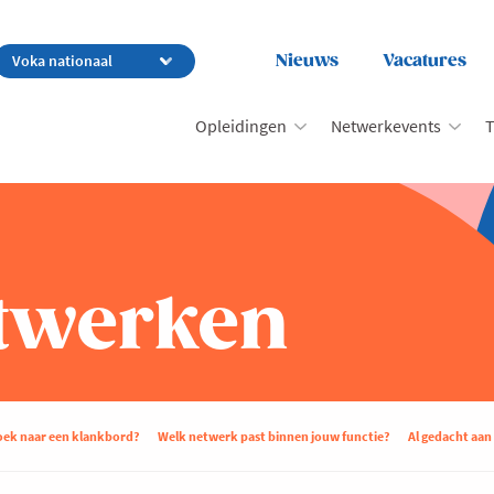
Nieuws
Vacatures
Opleidingen
Netwerkevents
T
twerken
zoek naar een klankbord?
Welk netwerk past binnen jouw functie?
Al gedacht aan