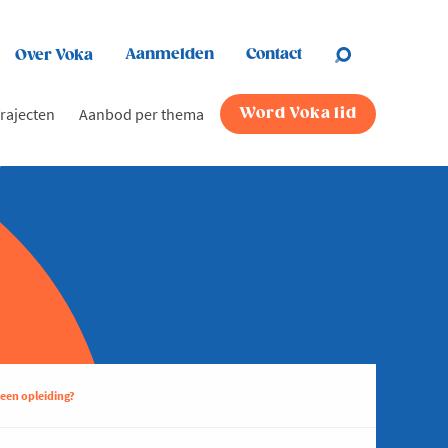
Aanmelden
Contact
Over Voka
rajecten
Aanbod per thema
Word Voka lid
 een opleiding?