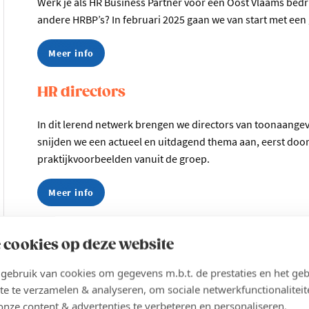
Werk je als HR Business Partner voor een Oost Vlaams bedr
andere HRBP’s? In februari 2025 gaan we van start met ee
Meer info
HR directors
In dit lerend netwerk brengen we directors van toonaange
snijden we een actueel en uitdagend thema aan, eerst door
praktijkvoorbeelden vanuit de groep.
Meer info
HR forum
 cookies op deze website
In dit regionaal netwerk wisselen HR-managers van grote 
ebruik van cookies om gegevens m.b.t. de prestaties en het geb
actuele HR-topics.
te te verzamelen & analyseren, om sociale netwerkfunctionaliteit
onze content & advertenties te verbeteren en personaliseren.