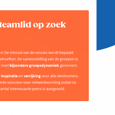
 teamlid op zoek
rs! De inhoud van de sessies wordt bepaald
behoeften. De samenstelling van de groepen is
n heel
bijzondere groepsdynamiek
genereert.
t
inspiratie
en
verrijking
voor alle deelnemers.
uimte voorzien voor netwerkvorming zodat na
antal interessante peers is aangevuld.