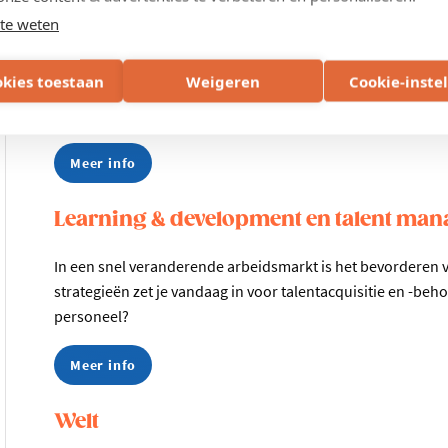
te weten
HR managers van kmo's
okies toestaan
Weigeren
Cookie-inste
Tijdens dit HR-traject delen we kennis en ervaringen rond s
aanwezigheid van HR-experten.
Meer info
Learning & development en talent man
In een snel veranderende arbeidsmarkt is het bevorderen v
strategieën zet je vandaag in voor talentacquisitie en -beh
personeel?
Meer info
Welt