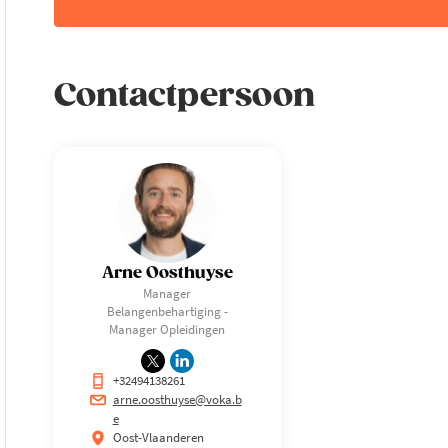
Contactpersoon
Arne Oosthuyse
Manager
Belangenbehartiging -
Manager Opleidingen
+32494138261
arne.oosthuyse@voka.b
e
Oost-Vlaanderen