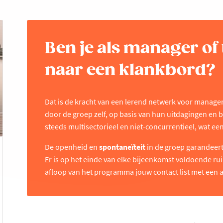
Ben je als manager of
naar een klankbord?
Dat is de kracht van een lerend netwerk voor manage
door de groep zelf, op basis van hun uitdagingen en 
steeds multisectorieel en niet-concurrentieel, wat ee
De openheid en
spontaneïteit
in de groep garandeer
Er is op het einde van elke bijeenkomst voldoende r
afloop van het programma jouw contact list met een a