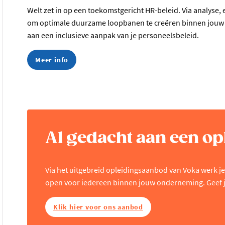
Welt zet in op een toekomstgericht HR-beleid. Via analyse, 
om optimale duurzame loopbanen te creëren binnen jouw
aan een inclusieve aanpak van je personeelsbeleid.
Meer info
Al gedacht aan een op
Via het uitgebreid opleidingsaanbod van Voka werk je 
open voor iedereen binnen jouw onderneming. Geef j
Klik hier voor ons aanbod