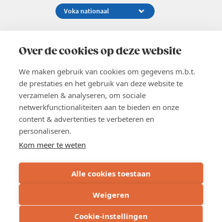
Koningsstraat 154-158, 1000 Brussel
02 229 81 11
Over de cookies op deze website
info@voka.be
We maken gebruik van cookies om gegevens m.b.t.
de prestaties en het gebruik van deze website te
verzamelen & analyseren, om sociale
netwerkfunctionaliteiten aan te bieden en onze
content & advertenties te verbeteren en
EN
personaliseren.
Pers
Nieuwsbrief
Kom meer te weten
Vacatures
Word lid
Alle cookies toestaan
Voka 2026
Algemene voorwaarden
Weigeren
Privacyverklaring
Cookie verklaring
Cookie-instellingen
Cookie instellingen