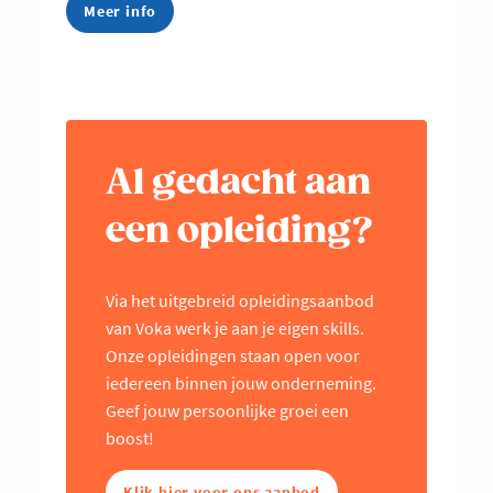
Meer info
Al gedacht aan
een opleiding?
Via het uitgebreid opleidingsaanbod
van Voka werk je aan je eigen skills.
Onze opleidingen staan open voor
iedereen binnen jouw onderneming.
Geef jouw persoonlijke groei een
boost!
Klik hier voor ons aanbod