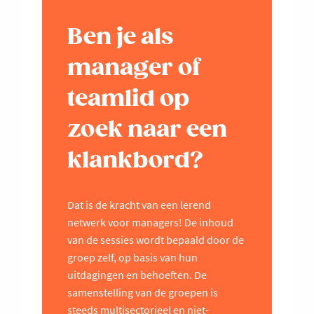
Ben je als
manager of
teamlid op
zoek naar een
klankbord?
Dat is de kracht van een lerend
netwerk voor managers! De inhoud
van de sessies wordt bepaald door de
groep zelf, op basis van hun
uitdagingen en behoeften. De
samenstelling van de groepen is
steeds multisectorieel en niet-