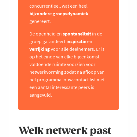
concurrentieel, wat een heel
bijzondere groepsdynamiek
genereert.
De openheid en
spontaneïteit
in de
groep garandeert
inspiratie
en
verrijking
voor alle deelnemers. Er is
op het einde van elke bijeenkomst
voldoende ruimte voorzien voor
netwerkvorming zodat na afloop van
het programma jouw contact list met
een aantal interessante peers is
aangevuld.
Welk netwerk past