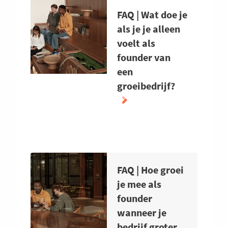
FAQ | Wat doe je
als je je alleen
voelt als
founder van
een
groeibedrijf?
ABOUT
FAQ
|
WAT
FAQ | Hoe groei
DOE
je mee als
JE
founder
ALS
wanneer je
JE
bedrijf groter
JE