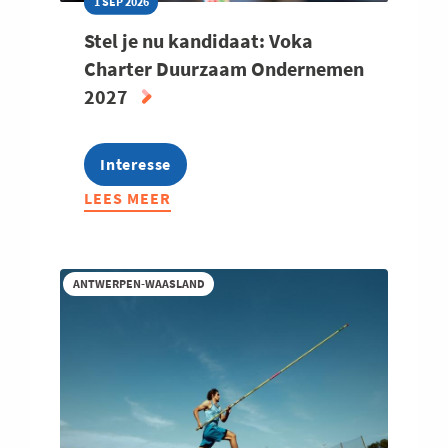
1 SEP 2026
Stel je nu kandidaat: Voka
Charter Duurzaam Ondernemen
2027
Interesse
LEES MEER
ABOUT
STEL
JE
NU
ANTWERPEN-WAASLAND
KANDIDAAT:
VOKA
CHARTER
DUURZAAM
ONDERNEMEN
2027