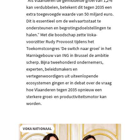
“Als Vlaanderen de gemiddelde groei van 1,2%
kan verdubbelen, betekent dit tegen 2035 een
extra toegevoegde waarde van 50 miljard euro.
Dit is essentieel om de welvaartsstaat te
ondersteunen en begrotingsdoelstellingen te
halen.” Met die boodschap zette Voka-
voorzitter Rudy Provoost tijdens het
Toekomstcongres ‘De switch naar groei’ in het
Marnixgebouw van ING in Brussel de ambitie
scherp. Bijna tweehonderd ondernemers,
experten, beleidsmakers en
vertegenwoordigers uit uiteenlopende
ecosystemen gingen er in debat over de vraag
hoe Vlaanderen tegen 2035 opnieuw een
sterkere groei- en productiviteitsmotor kan
worden.
VOKA NATIONAAL