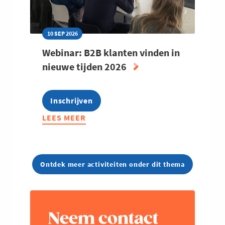
10 SEP 2026
Webinar: B2B klanten vinden in
nieuwe tijden 2026
Inschrijven
LEES MEER
ABOUT
WEBINAR:
B2B
KLANTEN
Ontdek meer activiteiten onder dit thema
VINDEN
IN
NIEUWE
TIJDEN
2026
Neem contact