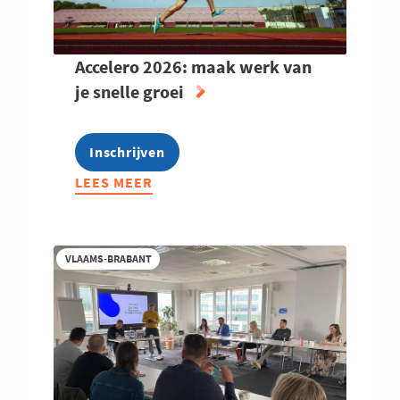
Accelero 2026: maak werk van
je snelle groei
Inschrijven
LEES MEER
ABOUT
ACCELERO
2026:
MAAK
VLAAMS-BRABANT
WERK
VAN
JE
SNELLE
GROEI