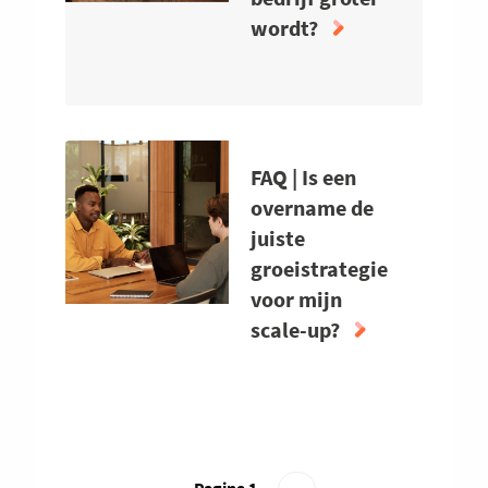
ALLEEN
wordt?
VOELT
ALS
ABOUT
FOUNDER
FAQ
VAN
|
EEN
HOE
FAQ | Is een
GROEIBEDRIJF?
GROEI
overname de
JE
juiste
MEE
groeistrategie
ALS
voor mijn
FOUNDER
WANNEER
scale-up?
JE
BEDRIJF
ABOUT
GROTER
FAQ
WORDT?
|
IS
Paginering
Pagina 1