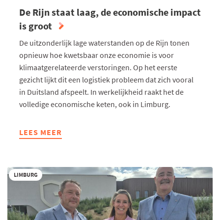
De Rijn staat laag, de economische impact
is groot
De uitzonderlijk lage waterstanden op de Rijn tonen
opnieuw hoe kwetsbaar onze economie is voor
klimaatgerelateerde verstoringen. Op het eerste
gezicht lijkt dit een logistiek probleem dat zich vooral
in Duitsland afspeelt. In werkelijkheid raakt het de
volledige economische keten, ook in Limburg.
LEES MEER
ABOUT
DE
RIJN
STAAT
LIMBURG
LAAG,
DE
ECONOMISCHE
IMPACT