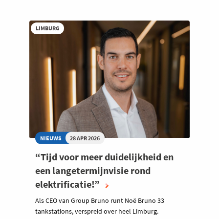
LIMBURG
NIEUWS
28 APR 2026
“Tijd voor meer duidelijkheid en
een langetermijnvisie rond
elektrificatie!”
Als CEO van Group Bruno runt Noë Bruno 33
tankstations, verspreid over heel Limburg.