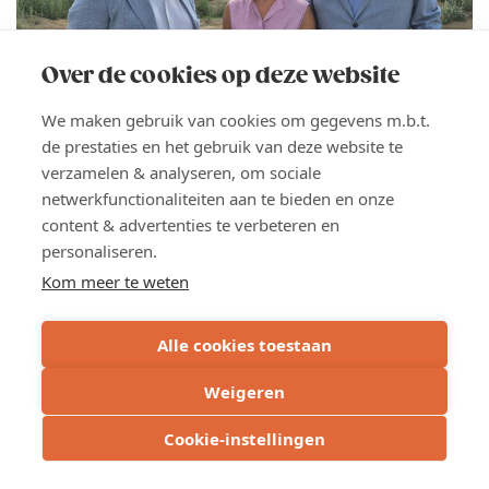
IS
GROOT
Over de cookies op deze website
We maken gebruik van cookies om gegevens m.b.t.
de prestaties en het gebruik van deze website te
NIEUWS
6 AUG 2026
verzamelen & analyseren, om sociale
"Limburgse bouwsector kijkt voorzichtig
netwerkfunctionaliteiten aan te bieden en onze
naar 2027, maar blijft onmisbaar voor 2%
content & advertenties te verbeteren en
economische groei"
personaliseren.
Kom meer te weten
De Limburgse bouwsector blijft geconfronteerd met
een uitdagend economisch klimaat. Dat blijkt uit de
18de jaarlijkse Bouwenquête van Voka – KvK Limburg
Alle cookies toestaan
en Embuild Limburg bij 200 bouw en
Weigeren
installatiebedrijven. Vooral de vooruitzichten voor
2027 baren zorgen.
Cookie-instellingen
LEES MEER
ABOUT