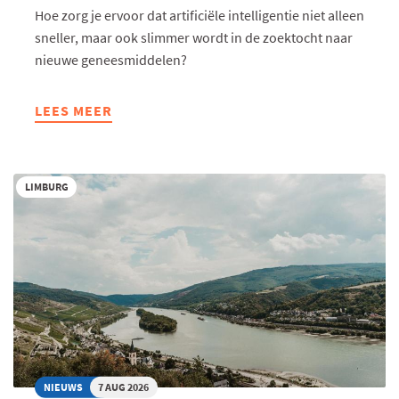
Hoe zorg je ervoor dat artificiële intelligentie niet alleen
sneller, maar ook slimmer wordt in de zoektocht naar
nieuwe geneesmiddelen?
LEES MEER
ABOUT
LIMBURGSE
AI-
INNOVATIE
LIMBURG
MOET
ZOEKTOCHT
NAAR
NIEUWE
GENEESMIDDELEN
VERSNELLEN
NIEUWS
7 AUG 2026