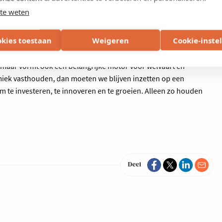
mie vooruit stuwen. Ze creëren jobs, bouwen welvaart op en
te weten
. Zeker vandaag, met economische onzekerheid en
innovatie van onschatbare waarde. Daarom feliciteren wij met
okies toestaan
Weigeren
Cookie-inste
, zegt
Johann Leten, gedelegeerd bestuurder van Voka – KvK
nen Limburgse bedrijven hun veerkracht en ambitie. Hun groei
en, maar vormt ook een belangrijke motor voor welvaart en
miek vasthouden, dan moeten we blijven inzetten op een
m te investeren, te innoveren en te groeien. Alleen zo houden
Deel