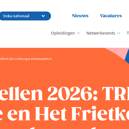
Nieuws
Vacatures
Opleidingen
Netwerkevents
T
rietkot zijn Limburgse ambassadeurs
ellen 2026: TR
en Het Frietko