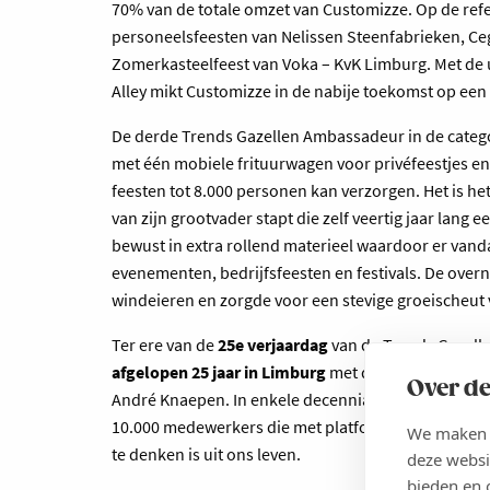
70% van de totale omzet van Customizze. Op de refe
personeelsfeesten van Nelissen Steenfabrieken, Ce
Zomerkasteelfeest van Voka – KvK Limburg. Met de
Alley mikt Customizze in de nabije toekomst op een 
De derde Trends Gazellen Ambassadeur in de categ
met één mobiele frituurwagen voor privéfeestjes en g
feesten tot 8.000 personen kan verzorgen. Het is h
van zijn grootvader stapt die zelf veertig jaar lang 
bewust in extra rollend materieel waardoor er vand
evenementen, bedrijfsfeesten en festivals. De ove
windeieren en zorgde voor een stevige groeischeut v
Ter ere van de
25e verjaardag
van de Trends Gazell
afgelopen 25 jaar in Limburg
met de titel van ‘Super
Over de
André Knaepen. In enkele decennia bouwde hij Cege
10.000 medewerkers die met platformen zoals Smart
We maken g
te denken is uit ons leven.
deze websi
bieden en 