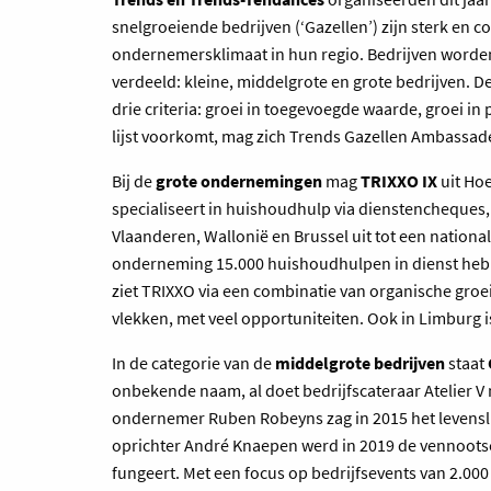
snelgroeiende bedrijven (‘Gazellen’) zijn sterk en 
ondernemersklimaat in hun regio. Bedrijven worden
verdeeld: kleine, middelgrote en grote bedrijven. D
drie criteria: groei in toegevoegde waarde, groei in 
lijst voorkomt, mag zich Trends Gazellen Ambassa
Bij de
grote ondernemingen
mag
TRIXXO IX
uit Ho
specialiseert in huishoudhulp via dienstencheques,
Vlaanderen, Wallonië en Brussel uit tot een national
onderneming 15.000 huishoudhulpen in dienst hebbe
ziet TRIXXO via een combinatie van organische groei
vlekken, met veel opportuniteiten. Ook in Limburg i
In de categorie van de
middelgrote bedrijven
staat
onbekende naam, al doet bedrijfscateraar Atelier V 
ondernemer Ruben Robeyns zag in 2015 het levens
oprichter André Knaepen werd in 2019 de vennootsc
fungeert. Met een focus op bedrijfs­events van 2.000