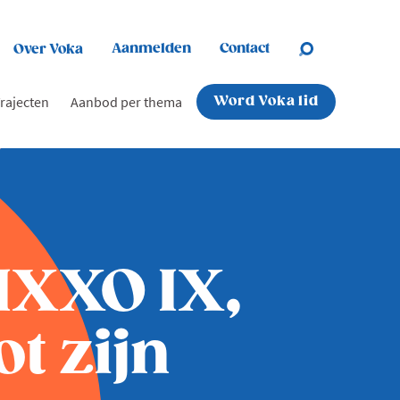
Aanmelden
Contact
Over Voka
rajecten
Aanbod per thema
Word Voka lid
IXXO IX,
t zijn