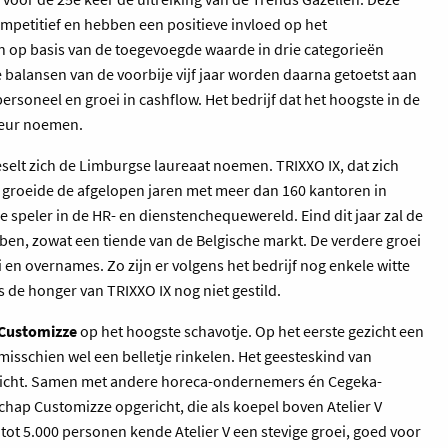
competitief en hebben een positieve invloed op het
 op basis van de toegevoegde waarde in drie categorieën
e balansen van de voorbije vijf jaar worden daarna getoetst aan
personeel en groei in cashflow. Het bedrijf dat het hoogste in de
deur noemen.
eselt zich de Limburgse laureaat noemen. TRIXXO IX, dat zich
 groeide de afgelopen jaren met meer dan 160 kantoren in
e speler in de HR- en dienstenchequewereld. Eind dit jaar zal de
n, zowat een tiende van de Belgische markt. De verdere groei
 en overnames. Zo zijn er volgens het bedrijf nog enkele witte
s de honger van TRIXXO IX nog niet gestild.
Customizze
op het hoogste schavotje. Op het eerste gezicht een
misschien wel een belletje rinkelen. Het geesteskind van
licht. Samen met andere horeca-ondernemers én Cegeka-
hap Customizze opgericht, die als koepel boven Atelier V
 tot 5.000 personen kende Atelier V een stevige groei, goed voor