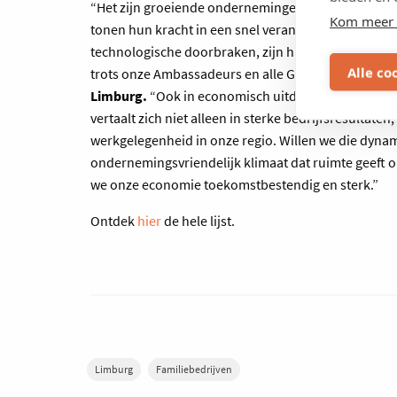
“Het zijn groeiende ondernemingen die onze econo
Kom meer 
tonen hun kracht in een snel veranderende wereld
technologische doorbraken, zijn hun veerkracht en 
Alle co
trots onze Ambassadeurs en alle Gazellen van 2026”
Limburg.
“Ook in economisch uitdagende tijden to
vertaalt zich niet alleen in sterke bedrijfsresultat
werkgelegenheid in onze regio. Willen we die dyna
ondernemingsvriendelijk klimaat dat ruimte geeft o
we onze economie toekomstbestendig en sterk.”
Ontdek
hier
de hele lijst.
Limburg
Familiebedrijven