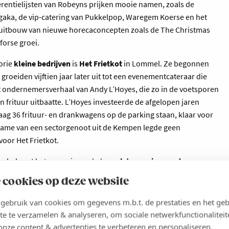
rentielijsten van Robeyns prijken mooie namen, zoals de
gaka, de vip-catering van Pukkelpop, Waregem Koerse en het
 uitbouw van nieuwe horecaconcepten zoals de The Christmas
forse groei.
orie
kleine bedrijven
is
Het Frietkot
in Lommel. Ze begonnen
roeiden vijftien jaar later uit tot een evenementcateraar die
et ondernemersverhaal van Andy L’Hoyes, die zo in de voetsporen
een frituur uitbaatte. L’Hoyes investeerde de afgelopen jaren
aag 36 frituur- en drankwagens op de parking staan, klaar voor
rname van een sectorgenoot uit de Kempen legde geen
oor Het Frietkot.
en beloont het magazine ook de
snelste groeier van de
gazelle’. Die eer valt te beurt aan IT-groep Cegeka van oprichter
 cookies op deze website
ka uit tot een internationale technologiegroep met meer dan
school, het Groeipakket en het patiëntendossier niet meer weg
ebruik van cookies om gegevens m.b.t. de prestaties en het geb
te te verzamelen & analyseren, om sociale netwerkfunctionaliteit
onze content & advertenties te verbeteren en personaliseren.