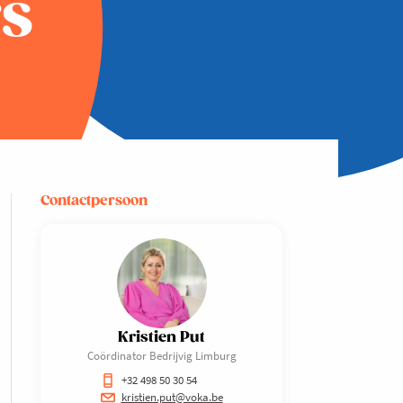
s
Contactpersoon
Kristien Put
Coördinator Bedrijvig Limburg
+32 498 50 30 54
kristien.put@voka.be