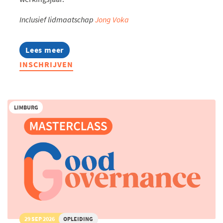
Inclusief lidmaatschap
Jong Voka
Lees meer
about
Jonge
INSCHRIJVEN
Ondernemers
Familiebedrijven
LIMBURG
29 SEP 2026
OPLEIDING