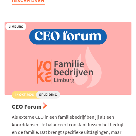
INSCHRIJVEN
Good
Governance:
Goed
besturen
in
LIMBURG
de
praktijk
14 OKT 2026
OPLEIDING
CEO Forum
Als externe CEO in een familiebedrijf ben jij als een
koorddanser. Je balanceert constant tussen het bedrijf
en de familie. Dat brengt specifieke uitdagingen, maar