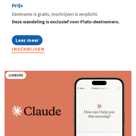
Prijs
Deelname is gratis, inschrijven is verplicht.
Deze wandeling is exclusief voor Plato-deelnemers.
Lees meer
about
Plato
INSCHRIJVEN
Walks:
Lommelse
Sahara
LIMBURG