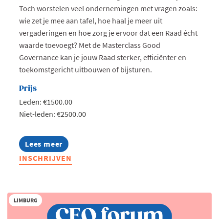
Toch worstelen veel ondernemingen met vragen zoals:
wie zet je mee aan tafel, hoe haal je meer uit
vergaderingen en hoe zorg je ervoor dat een Raad écht
waarde toevoegt? Met de Masterclass Good
Governance kan je jouw Raad sterker, efficiënter en
toekomstgericht uitbouwen of bijsturen.
Prijs
Leden: €1500.00
Niet-leden: €2500.00
Lees meer
about
Masterclass
INSCHRIJVEN
Good
Governance:
Goed
besturen
in
LIMBURG
de
praktijk