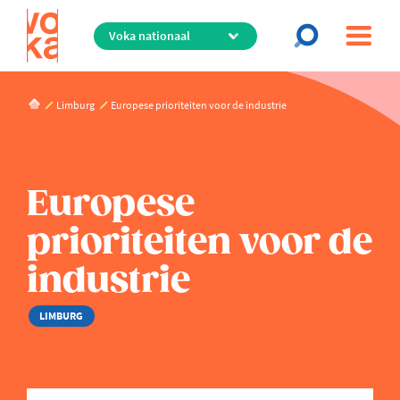
Overslaan
en
naar
de
inhoud
Limburg
Europese prioriteiten voor de industrie
gaan
Europese
prioriteiten voor de
industrie
LIMBURG