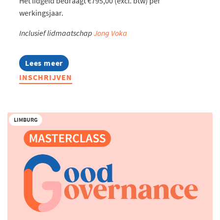
Het lidgeld bedraagt €795,00 (excl. btw) per
werkingsjaar.
Inclusief lidmaatschap
Jong Voka
Lees meer
about
Jonge
INSCHRIJVEN
Ondernemers
Familiebedrijven
LIMBURG