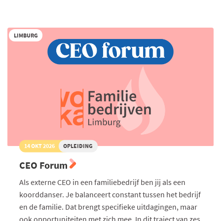
Governance:
Goed
besturen
in
LIMBURG
de
praktijk
14 OKT 2026
OPLEIDING
CEO Forum
Als externe CEO in een familiebedrijf ben jij als een
koorddanser. Je balanceert constant tussen het bedrijf
en de familie. Dat brengt specifieke uitdagingen, maar
ook opportuniteiten met zich mee. In dit traject van zes