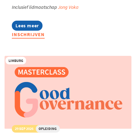
Inclusief lidmaatschap
Jong Voka
Lees meer
about
Jonge
INSCHRIJVEN
Ondernemers
Familiebedrijven
LIMBURG
29 SEP 2026
OPLEIDING