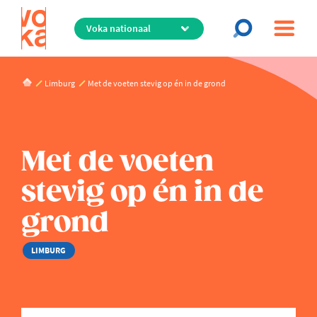
Overslaan
en
naar
de
inhoud
Limburg
Met de voeten stevig op én in de grond
gaan
Met de voeten
stevig op én in de
grond
LIMBURG