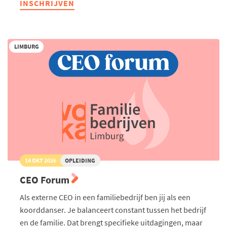
INSCHRIJVEN
Good
Governance:
Goed
besturen
in
LIMBURG
de
praktijk
14 OKT 2026
OPLEIDING
CEO Forum
Als externe CEO in een familiebedrijf ben jij als een
koorddanser. Je balanceert constant tussen het bedrijf
en de familie. Dat brengt specifieke uitdagingen, maar