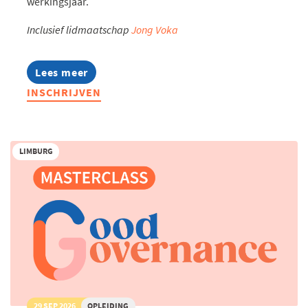
werkingsjaar.
Inclusief lidmaatschap
Jong Voka
Lees meer
about
Jonge
INSCHRIJVEN
Ondernemers
Familiebedrijven
LIMBURG
29 SEP 2026
OPLEIDING