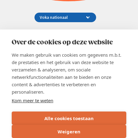
Koningsstraat 154-158, 1000 Brussel
02 229 81 11
Over de cookies op deze website
info@voka.be
We maken gebruik van cookies om gegevens m.b.t.
de prestaties en het gebruik van deze website te
verzamelen & analyseren, om sociale
netwerkfunctionaliteiten aan te bieden en onze
content & advertenties te verbeteren en
EN
personaliseren.
Pers
Nieuwsbrief
Kom meer te weten
Vacatures
Word lid
Alle cookies toestaan
Voka 2026
Algemene voorwaarden
Weigeren
Privacyverklaring