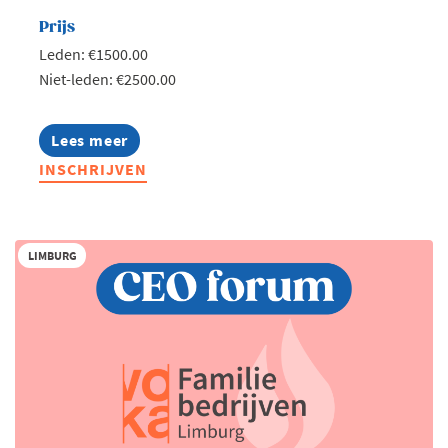
Prijs
Leden: €1500.00
Niet-leden: €2500.00
Lees meer
about
Masterclass
INSCHRIJVEN
Good
Governance:
Goed
besturen
in
LIMBURG
de
praktijk