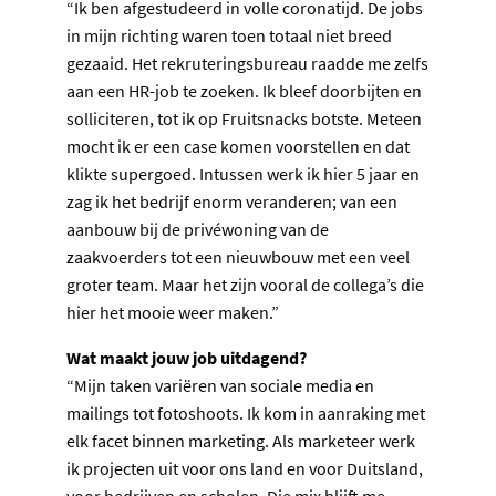
“Ik ben afgestudeerd in volle coronatijd. De jobs
in mijn richting waren toen totaal niet breed
gezaaid. Het rekruteringsbureau raadde me zelfs
aan een HR-job te zoeken. Ik bleef doorbijten en
solliciteren, tot ik op Fruitsnacks botste. Meteen
mocht ik er een case komen voorstellen en dat
klikte supergoed. Intussen werk ik hier 5 jaar en
zag ik het bedrijf enorm veranderen; van een
aanbouw bij de privéwoning van de
zaakvoerders tot een nieuwbouw met een veel
groter team. Maar het zijn vooral de collega’s die
hier het mooie weer maken.”
Wat maakt jouw job uitdagend?
“Mijn taken variëren van sociale media en
mailings tot fotoshoots. Ik kom in aanraking met
elk facet binnen marketing. Als marketeer werk
ik projecten uit voor ons land en voor Duitsland,
voor bedrijven en scholen. Die mix blijft me