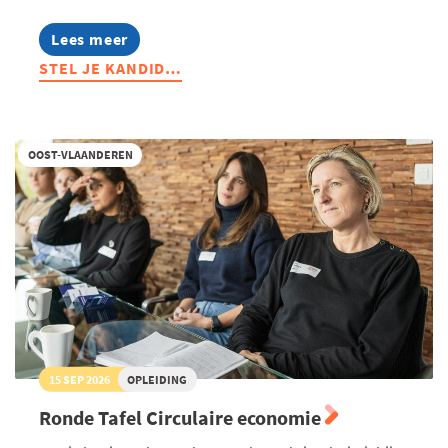
Lees meer
about
Stel
STEL JE KANDID…
je
kandidaat:
Voka
Charter
Duurzaam
OOST-VLAANDEREN
Ondernemen
15 SEP 2026
OPLEIDING
Ronde Tafel Circulaire economie