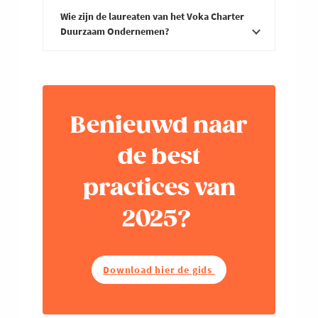
Ledentarief
impact van een bedrijf te meten.
Wie zijn de laureaten van het Voka Charter
Duurzaam Ondernemen?
5 mln - 20
Environmental (Milieu): Beoordeelt
< 5mln
> 2
mln
hoe een bedrijf omgaat met
Grootte
toegevoegde
to
toegevoegde
Bekijk hier welke bedrijven in 2025
milieukwesties zoals
waarde*
wa
laureaat werden in het Voka
waarde
klimaatverandering, uitstoot van
Charter Duurzaam Ondernemen.
broeikasgassen, afvalbeheer en
<50
Benieuwd naar
€2.750
€2.875
€3.
biodiversiteit.
werknemers
Deze lijst krijg jaarlijks een update.
Social (Sociaal): Evalueert de impact
de best
51-250
van een bedrijf op mensen en
€3.450
€3.625
€3.
practices van
werknemers
gemeenschappen, inclusief diversiteit,
inclusiviteit, mensenrechten en
2025?
251-500
arbeidsomstandigheden.
€4.075
€4.250
€4.
werknemers
Governance (Bestuur): Bekijkt hoe een
bedrijf wordt geleid, inclusief
501-1000
€4.900
€5.150
€5.
Download hier de gids
bestuursstructuren, beloning van
werknemers
bestuurders, ethisch gedrag en
aandeelhoudersrechten345.
>1000
€6.000
€6.000
€6.