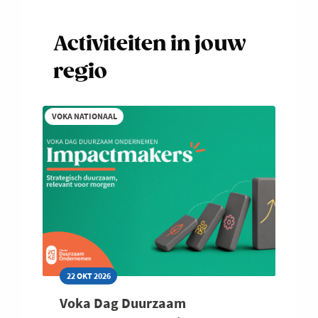
werknemers
Ontdek hier de FAQ
Activiteiten in jouw
Niet-ledentarief
regio
5 mln - 20
< 5mln
> 2
mln
Grootte
toegevoegde
to
toegevoegde
VOKA NATIONAAL
waarde*
wa
waarde
<50
€3.650
€3.825
€4.
werknemers
51-250
€4.600
€4.825
€5.
werknemers
251-500
€5.425
€5.650
€5.
werknemers
22 OKT 2026
501-1000
Voka Dag Duurzaam
€6.500
€6.850
€7.
werknemers