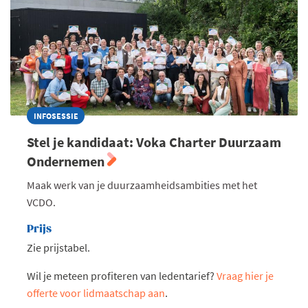
INFOSESSIE
Stel je kandidaat: Voka Charter Duurzaam
Ondernemen
Maak werk van je duurzaamheidsambities met het
VCDO.
Prijs
Zie prijstabel.
Wil je meteen profiteren van ledentarief?
Vraag hier je
offerte voor lidmaatschap aan
.