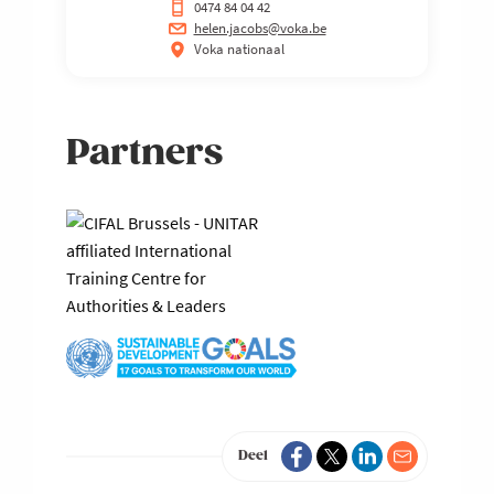
0474 84 04 42
helen.jacobs@voka.be
Voka nationaal
Partners
Deel