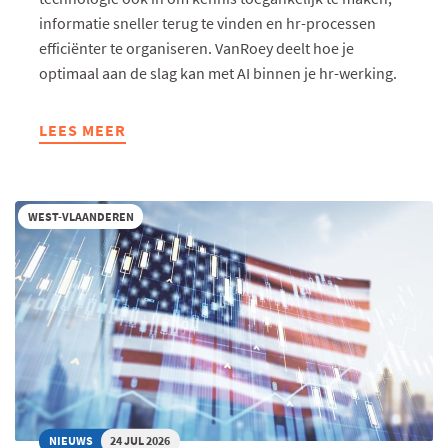
informatie sneller terug te vinden en hr-processen
efficiënter te organiseren. VanRoey deelt hoe je
optimaal aan de slag kan met AI binnen je hr-werking.
LEES MEER
ABOUT
AI
IN
HR:
WEST-VLAANDEREN
VAN
SLIMME
ASSISTENT
NAAR
DIGITALE
COLLEGA
NIEUWS
24 JUL 2026