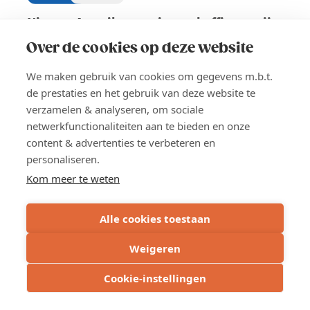
Nieuwe Amerikaanse invoerheffingen zijn
van kracht: wat betekent dit voor EU-
Over de cookies op deze website
exporteurs?
We maken gebruik van cookies om gegevens m.b.t.
Sinds 24 juli 2026 gelden in de Verenigde Staten
de prestaties en het gebruik van deze website te
nieuwe invoerheffingen voor producten uit 60
verzamelen & analyseren, om sociale
handelspartners, waaronder de Europese Unie. Voor
netwerkfunctionaliteiten aan te bieden en onze
Europese producten komt er niet automatisch 10%
content & advertenties te verbeteren en
boven op het bestaande invoertarief.
personaliseren.
Kom meer te weten
LEES MEER
ABOUT
NIEUWE
Alle cookies toestaan
AMERIKAANSE
INVOERHEFFINGEN
Weigeren
WEST-VLAANDEREN
ZIJN
VAN
Cookie-instellingen
KRACHT:
WAT