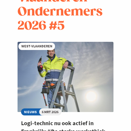
Ondernemers
2026 #5
WEST-VLAANDEREN
NIEUWS
6 MRT 2026
Logi-technic nu ook actief in