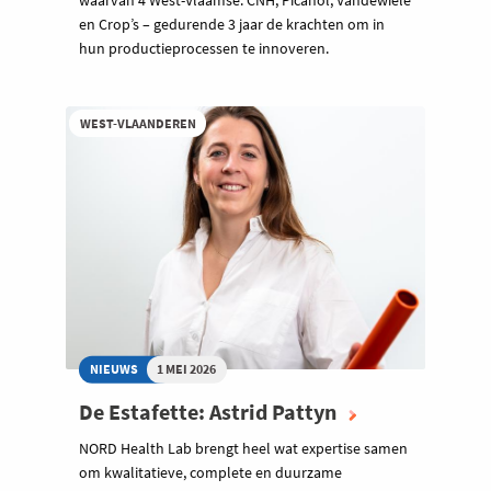
waarvan 4 West-Vlaamse: CNH, Picanol, Vandewiele
en Crop’s – gedurende 3 jaar de krachten om in
hun productieprocessen te innoveren.
WEST-VLAANDEREN
NIEUWS
1 MEI 2026
De Estafette: Astrid Pattyn
NORD Health Lab brengt heel wat expertise samen
om kwalitatieve, complete en duurzame