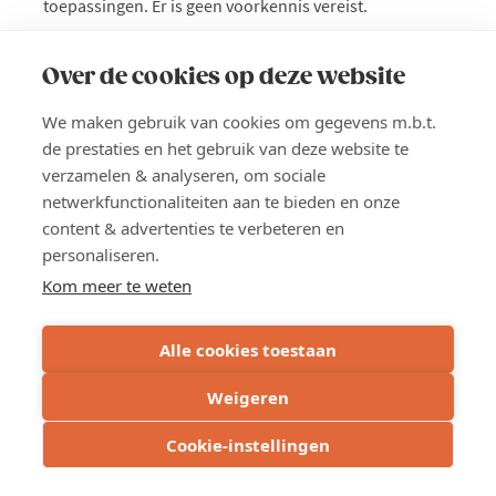
toepassingen. Er is geen voorkennis vereist.
Locatie
Over de cookies op deze website
Kortrijk
We maken gebruik van cookies om gegevens m.b.t.
Prijs
de prestaties en het gebruik van deze website te
Voka-leden: 1.785 euro
verzamelen & analyseren, om sociale
Niet-leden: 2.695 euro
netwerkfunctionaliteiten aan te bieden en onze
content & advertenties te verbeteren en
personaliseren.
Lees meer
about
Kom meer te weten
AI
Summer
Week
Alle cookies toestaan
2026
WEST-VLAANDEREN
Weigeren
Cookie-instellingen