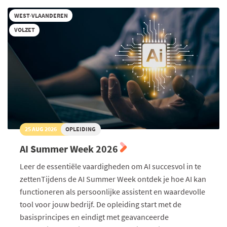
toegepast
WEST-VLAANDEREN
VOLZET
25 AUG 2026
OPLEIDING
AI Summer Week 2026
Leer de essentiële vaardigheden om AI succesvol in te
zettenTijdens de AI Summer Week ontdek je hoe AI kan
functioneren als persoonlijke assistent en waardevolle
tool voor jouw bedrijf. De opleiding start met de
basisprincipes en eindigt met geavanceerde