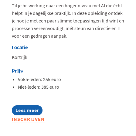
Til je hr-werking naar een hoger niveau met AI die écht
helpt in je dagelijkse praktijk. In deze opleiding ontdek
je hoe je met een paar slimme toepassingen tijd wint en
processen vereenvoudigt, mét steun van directie en IT
voor een gedragen aanpak.
Locatie
Kortrijk
Prijs
Voka-leden: 255 euro
Niet-leden: 385 euro
Lees meer
about
Opleiding:
INSCHRIJVEN
AI
in
hr