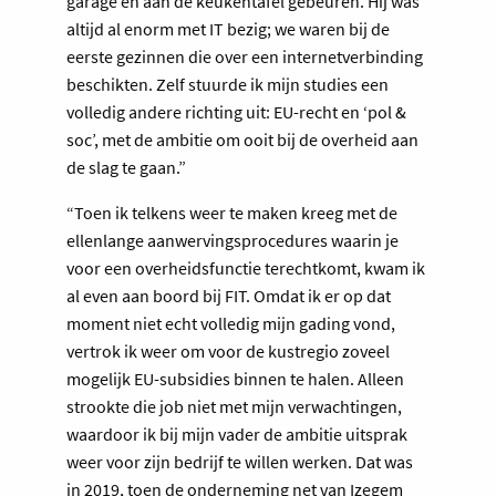
garage en aan de keukentafel gebeuren. Hij was
altijd al enorm met IT bezig; we waren bij de
eerste gezinnen die over een internetverbinding
beschikten. Zelf stuurde ik mijn studies een
volledig andere richting uit: EU-recht en ‘pol &
soc’, met de ambitie om ooit bij de overheid aan
de slag te gaan.”
“Toen ik telkens weer te maken kreeg met de
ellenlange aanwervingsprocedures waarin je
voor een overheidsfunctie terechtkomt, kwam ik
al even aan boord bij FIT. Omdat ik er op dat
moment niet echt volledig mijn gading vond,
vertrok ik weer om voor de kustregio zoveel
mogelijk EU-subsidies binnen te halen. Alleen
strookte die job niet met mijn verwachtingen,
waardoor ik bij mijn vader de ambitie uitsprak
weer voor zijn bedrijf te willen werken. Dat was
in 2019, toen de onderneming net van Izegem