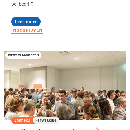
per bedrijf)
Lees meer
about
Voka
INSCHRIJVEN
Ladies:
Leading
Ladies
in
Outdoor
WEST-VLAANDEREN
Living
1 OKT 2026
NETWERKING