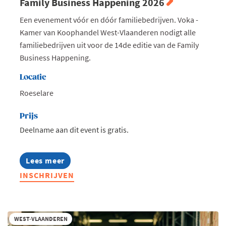
Family Business Happening 2026
Een evenement vóór en dóór familiebedrijven. Voka -
Kamer van Koophandel West-Vlaanderen nodigt alle
familiebedrijven uit voor de 14de editie van de Family
Business Happening.
Locatie
Roeselare
Prijs
Deelname aan dit event is gratis.
Lees meer
about
Family
INSCHRIJVEN
Business
Happening
2026
WEST-VLAANDEREN