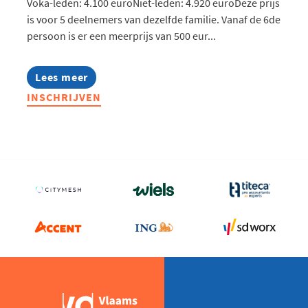
Voka-leden: 4.100 euroNiet-leden: 4.920 euroDeze prijs
is voor 5 deelnemers van dezelfde familie. Vanaf de 6de
persoon is er een meerprijs van 500 eur...
Lees meer
about
Familio
INSCHRIJVEN
2026:
Bereid
je
familiebedrijf
voor
op
een
vlotte
generatiewissel