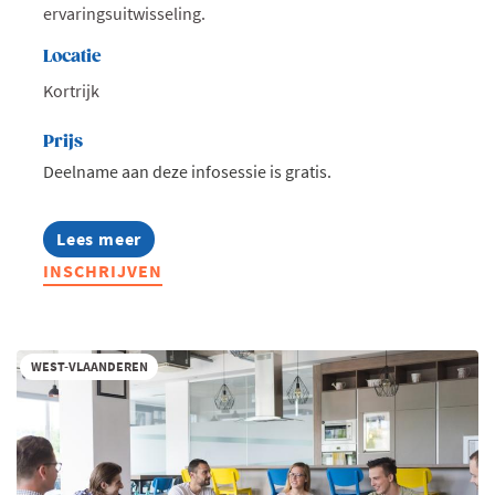
ervaringsuitwisseling.
Locatie
Kortrijk
Prijs
Deelname aan deze infosessie is gratis.
Lees meer
about
Infosessie:
INSCHRIJVEN
MBA
Highlights
2027
WEST-VLAANDEREN