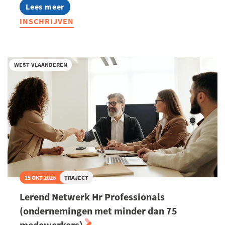
Lees meer
about
Bryo
INSCHRIJVEN
StartUp
Advanced
West-
Vlaanderen
-
WEST-VLAANDEREN
najaar
2026
15 OKT 2026
TRAJECT
Lerend Netwerk Hr Professionals
(ondernemingen met minder dan 75
medewerkers)