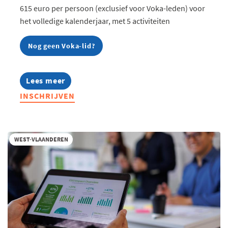
615 euro per persoon (exclusief voor Voka-leden) voor
het volledige kalenderjaar, met 5 activiteiten
Nog geen Voka-lid?
Lees meer
about
Food
INSCHRIJVEN
&
Beverage
Community
2026
WEST-VLAANDEREN