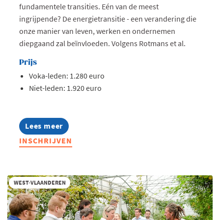
fundamentele transities. Eén van de meest
ingrijpende? De energietransitie - een verandering die
onze manier van leven, werken en ondernemen
diepgaand zal beïnvloeden. Volgens Rotmans et al.
Prijs
Voka-leden: 1.280 euro
Niet-leden: 1.920 euro
Lees meer
about
Lerend
INSCHRIJVEN
Netwerk
Energie
2026-
2027
WEST-VLAANDEREN