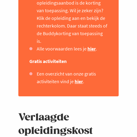
opleidingsaanbod is de korting
van toepassing. Wil je zeker zijn?
Klik de opleiding aan en bekijk de
rechterkolom. Daar staat steeds of
de Buddykorting van toepassing
is.
Alle voorwaarden lees je
hier
.
Gratis activiteiten
Een overzicht van onze gratis
activiteiten vind je
hier
.
Verlaagde
opleidingskost