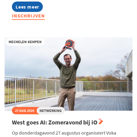
Lees meer
about
Ondernemend
INSCHRIJVEN
Turnhout
-
Te
gast
bij
MECHELEN-KEMPEN
De
Troef
27 AUG 2026
NETWERKING
West goes AI: Zomeravond bij iO
Op donderdagavond 27 augustus organiseert Voka