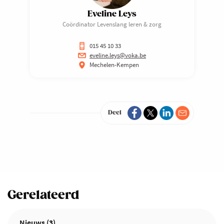
Eveline Leys
Coördinator Levenslang leren & zorg
015 45 10 33
eveline.leys@voka.be
Mechelen-Kempen
Deel
Gerelateerd
Nieuws (3)