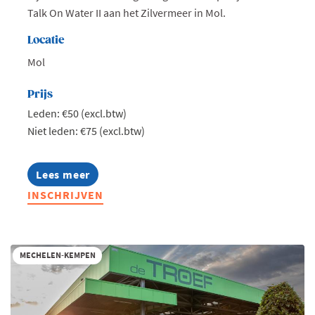
Talk On Water II aan het Zilvermeer in Mol.
Locatie
Mol
Prijs
Leden: €50 (excl.btw)
Niet leden: €75 (excl.btw)
Lees meer
about
Jong
INSCHRIJVEN
Voka
Kempen
-
Talk
on
MECHELEN-KEMPEN
water
II