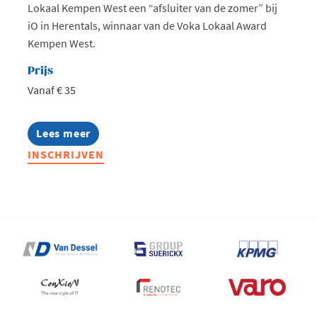
Lokaal Kempen West een “afsluiter van de zomer” bij
iO in Herentals, winnaar van de Voka Lokaal Award
Kempen West.
Prijs
Vanaf € 35
Lees meer
about
West
INSCHRIJVEN
goes
AI:
Zomeravond
bij
iO