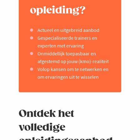
opleiding?
Actueel en uitgebreid aanbod
Gespecialiseerde trainers en
experten met ervaring
Onmiddellijk toepasbaar en
afgestemd op jouw (kmo)-realiteit
Volop kansen om te netwerken en
om ervaringen uit te wisselen
Ontdek het
volledige