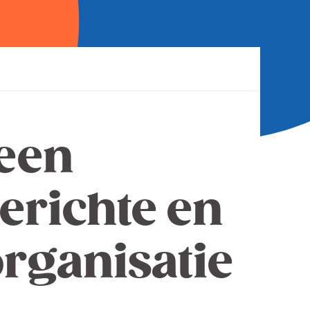
een
erichte en
organisatie