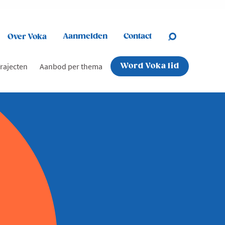
Aanmelden
Contact
Over Voka
rajecten
Aanbod per thema
Word Voka lid