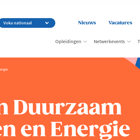
Nieuws
Vacatures
Opleidingen
Netwerkevents
T
ergie
en Duurzaam
n en Energie