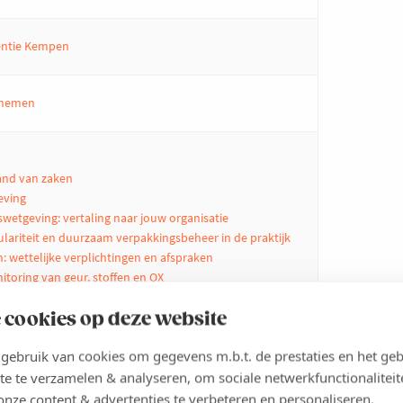
ventie Kempen
rnemen
and van zaken
eving
wetgeving: vertaling naar jouw organisatie
culariteit en duurzaam verpakkingsbeheer in de praktijk
n: wettelijke verplichtingen en afspraken
toring van geur, stoffen en OX
LAREM wetgeving
 cookies op deze website
oplossingen voor waterzuivering en energiebeheer
ebruik van cookies om gegevens m.b.t. de prestaties en het geb
ergietransitie
de praktijk
te te verzamelen & analyseren, om sociale netwerkfunctionaliteit
onze content & advertenties te verbeteren en personaliseren.