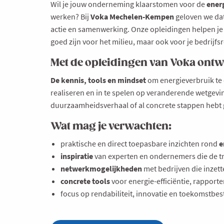
Wil je jouw onderneming klaarstomen voor de
ener
werken? Bij
Voka Mechelen-Kempen
geloven we dat
actie en samenwerking. Onze opleidingen helpen je 
goed zijn voor het milieu, maar ook voor je bedrijfs
Met de opleidingen van Voka ontwi
De kennis, tools en mindset
om energieverbruik te 
realiseren en in te spelen op veranderende wetgevin
duurzaamheidsverhaal of al concrete stappen hebt ge
Wat mag je verwachten:
praktische en direct toepasbare inzichten rond
e
inspiratie
van experten en ondernemers die de tr
netwerkmogelijkheden
met bedrijven die inz
concrete tools
voor energie-efficiëntie, rapporte
focus op rendabiliteit, innovatie en toekomstbe