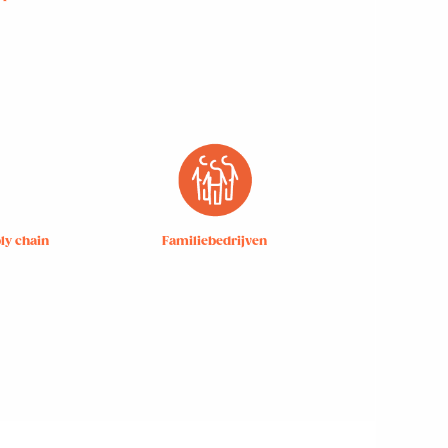
ly chain
Familiebedrijven