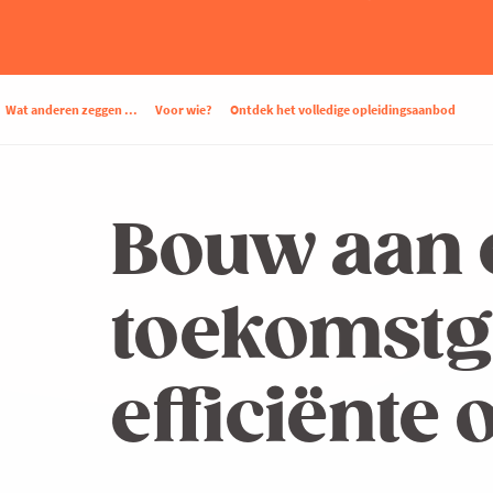
Wat anderen zeggen ...
Voor wie?
Ontdek het volledige opleidingsaanbod
Bouw aan 
toekomstg
efficiënte 