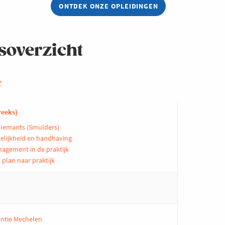
ONTDEK ONZE OPLEIDINGEN
soverzicht
e
reeks)
k Iemants (Smulders)
elijkheid en handhaving
gement in de praktijk
n plan naar praktijk
entie Mechelen