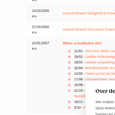
13/10/2026
Lerend Netwerk Veiligheid & Pre
e.v.
27/10/2026
Lerend Netwerk Duurzaam Onde
e.v.
21/01/2027
Milieu-actualiteiten 2027
e.v.
21/01 -
ISO norm 14001: st
18/02 -
Update milieuwetg
18/03 -
Update verpakkings
22/04 -
Bedrijfsbezoek: cir
13/05 -
Tanks op het terrei
17/06 -
Emissiebeheer: moni
16/09 -
De basics van de V
21/10 -
Over de
Bedrijfsbezoek: duurzame 
We maken g
18/11 -
Navigeer door de en
9/12 -
Milieu-actualiteit in 
deze websi
bieden en 