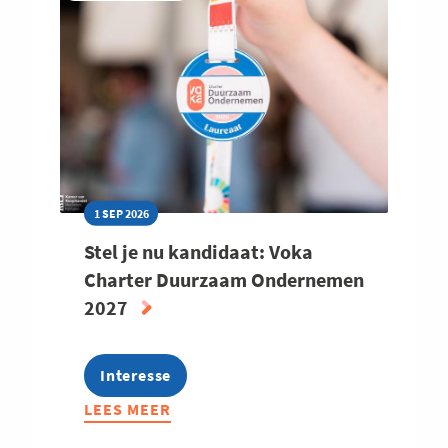
1 SEP 2026
Stel je nu kandidaat: Voka
Charter Duurzaam Ondernemen
2027
Interesse
LEES MEER
ABOUT
STEL