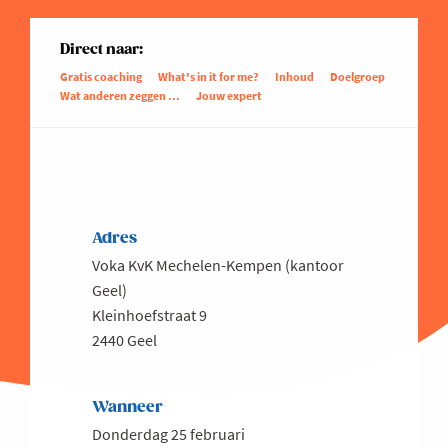
Direct naar:
Gratis coaching
What's in it for me?
Inhoud
Doelgroep
Wat anderen zeggen ...
Jouw expert
Adres
Voka KvK Mechelen-Kempen (kantoor
Geel)
Kleinhoefstraat 9
2440 Geel
Wanneer
Donderdag 25 februari