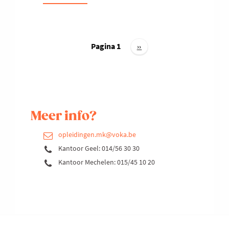
THE
BREAKFAST
CLUB
Paginering
SALES
Pagina 1
Volgende
››
pagina
Meer info?
opleidingen.mk@voka.be
Kantoor Geel: 014/56 30 30
Kantoor Mechelen: 015/45 10 20