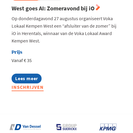
West goes AI: Zomeravond bij iO
Op donderdagavond 27 augustus organiseert Voka
Lokaal Kempen West een “afsluiter van de zomer” bij
iO in Herentals, winnaar van de Voka Lokaal Award
Kempen West.
Prijs
Vanaf € 35
Lees meer
about
West
INSCHRIJVEN
goes
AI:
Zomeravond
bij
iO