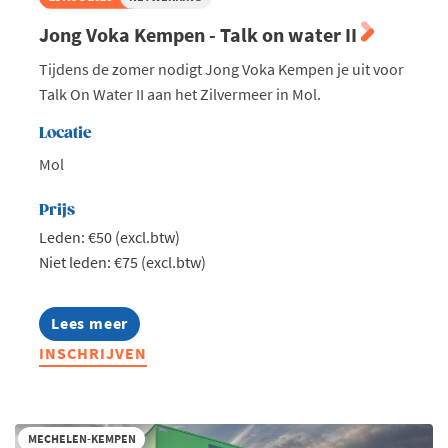
Jong Voka Kempen - Talk on water II
Tijdens de zomer nodigt Jong Voka Kempen je uit voor
Talk On Water II aan het Zilvermeer in Mol.
Locatie
Mol
Prijs
Leden: €50 (excl.btw)
Niet leden: €75 (excl.btw)
Lees meer
about
Jong
INSCHRIJVEN
Voka
Kempen
-
Talk
on
MECHELEN-KEMPEN