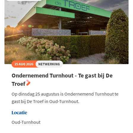
water
II
25 AUG 2026
NETWERKING
Ondernemend Turnhout - Te gast bij De
Troef
Op dinsdag 25 augustus is Ondernemend Turnhout te
gast bij De Troef in Oud-Turnhout.
Locatie
Oud-Turnhout