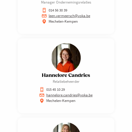
Manager Ondernemingsrelaties
014 56 30 39
leen.vermeersch@voka.be
Mechelen-Kempen
Hannelore Candries
Relatiebeheerder
015 45 10 29
hannelore.candries@voka.be
Mechelen-Kempen