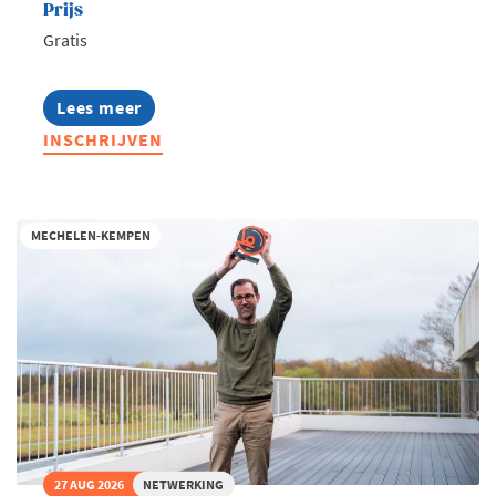
Prijs
Gratis
Lees meer
about
Ondernemend
INSCHRIJVEN
Turnhout
-
Te
gast
bij
MECHELEN-KEMPEN
De
Troef
27 AUG 2026
NETWERKING