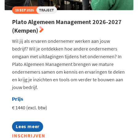
18 SEP 2026
TRAJECT
Plato Algemeen Management 2026-2027
(Kempen)
Wil jij als ervaren ondernemer werken aan jouw
bedrijf? Wil je ontdekken hoe andere ondernemers
omgaan met uitdagingen tijdens het ondernemen? In
Plato Algemeen Management brengen we mature
ondernemers samen om kennis en ervaringen te delen
en krijg je inzichten en tools om verder te bouwen aan
jouw bedrijf.
Prijs
€ 1440 (excl. btw)
Lees meer
about
Plato
INSCHRIJVEN