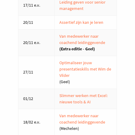
Leiding geven voor senior
17/11 e.v.
management
20/11
Assertief zijn kan je leren
Van medewerker naar
20/11 e.v.
coachend leidinggevende
(Extra editie - Geel)
Optimaliseer jouw
presentatieskills met Wim de
27/11
Vilder
(Geel)
Slimmer werken met Excel:
01/12
nieuwe tools & AI
Van medewerker naar
18/02 e.v.
coachend leidinggevende
(Mechelen)