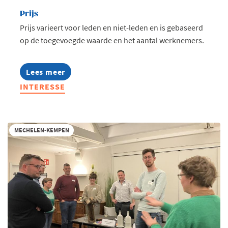
Prijs
Prijs varieert voor leden en niet-leden en is gebaseerd
op de toegevoegde waarde en het aantal werknemers.
Lees meer
about
Stel
INTERESSE
je
nu
kandidaat:
Voka
Charter
MECHELEN-KEMPEN
Duurzaam
Ondernemen
2027