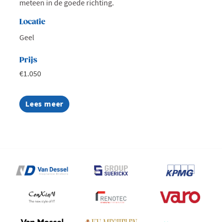
meteen in de goede richting.
Locatie
Geel
Prijs
€1.050
Lees meer
about
Van
medewerker
naar
coachend
leidinggevende