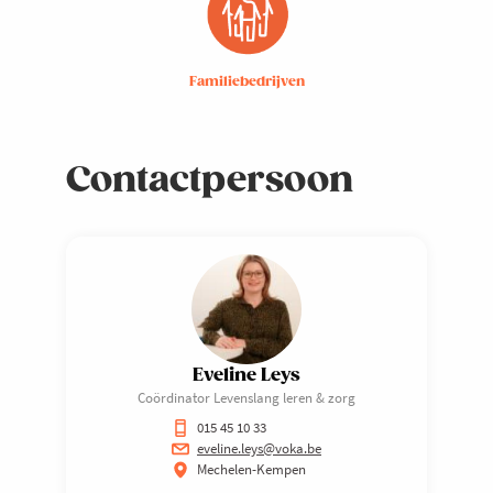
Familiebedrijven
Contactpersoon
Eveline Leys
Coördinator Levenslang leren & zorg
015 45 10 33
eveline.leys@voka.be
Mechelen-Kempen