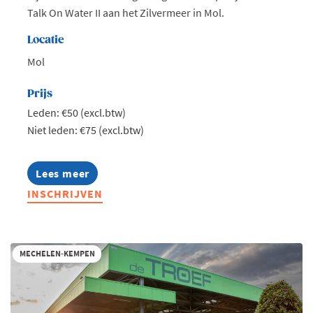
Talk On Water II aan het Zilvermeer in Mol.
Locatie
Mol
Prijs
Leden: €50 (excl.btw)
Niet leden: €75 (excl.btw)
Lees meer
about
Jong
INSCHRIJVEN
Voka
Kempen
-
Talk
on
MECHELEN-KEMPEN
water
II