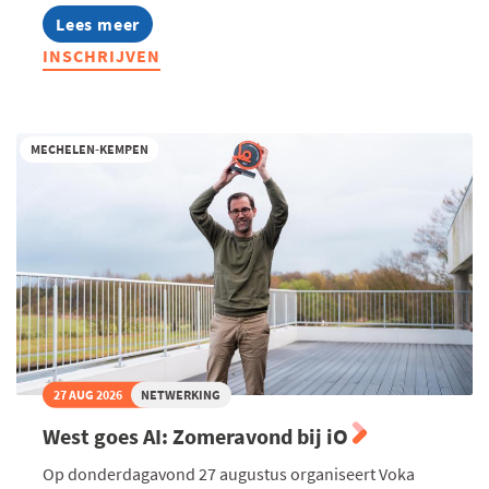
Lees meer
about
Ondernemend
INSCHRIJVEN
Turnhout
-
Te
gast
bij
MECHELEN-KEMPEN
De
Troef
27 AUG 2026
NETWERKING
West goes AI: Zomeravond bij iO
Op donderdagavond 27 augustus organiseert Voka