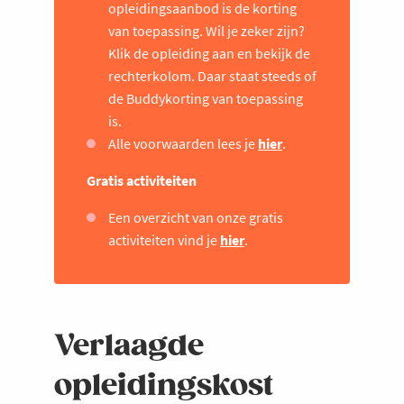
opleidingsaanbod is de korting
van toepassing. Wil je zeker zijn?
Klik de opleiding aan en bekijk de
rechterkolom. Daar staat steeds of
de Buddykorting van toepassing
is.
Alle voorwaarden lees je
hier
.
Gratis activiteiten
Een overzicht van onze gratis
activiteiten vind je
hier
.
Verlaagde
opleidingskost