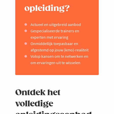
opleiding?
Actueel en uitgebreid aanbod
Gespecialiseerde trainers en
experten met ervaring
Onmiddellijk toepasbaar en
afgestemd op jouw (kmo)-realiteit
Volop kansen om te netwerken en
om ervaringen uit te wisselen
Ontdek het
volledige