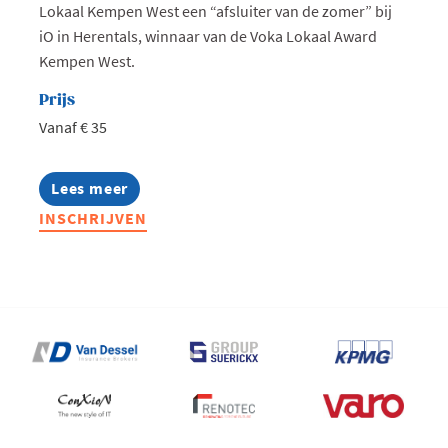
Lokaal Kempen West een “afsluiter van de zomer” bij
iO in Herentals, winnaar van de Voka Lokaal Award
Kempen West.
Prijs
Vanaf € 35
Lees meer
about
West
INSCHRIJVEN
goes
AI:
Zomeravond
bij
iO