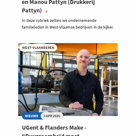
en Manou Pattyn (Drukkerij
Pattyn)
In deze rubriek zetten we ondernemende
familieleden in West-Vlaamse bedrijven in de kijker.
WEST-VLAANDEREN
NIEUWS
3 APR 2026
UGent & Flanders Make -
“Duurzaamheid moet