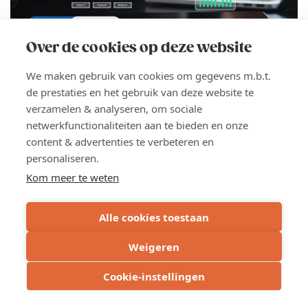
NIEUWS
4 AUG 2026
Over de cookies op deze website
AI in hr: van slimme assistent naar
digitale collega
We maken gebruik van cookies om gegevens m.b.t.
de prestaties en het gebruik van deze website te
AI is vandaag veel meer dan een slimme
verzamelen & analyseren, om sociale
schrijfassistent. Steeds meer organisaties zetten de
netwerkfunctionaliteiten aan te bieden en onze
technologie ook in om kennis toegankelijk te maken,
content & advertenties te verbeteren en
informatie sneller terug te vinden en hr-processen
personaliseren.
efficiënter te organiseren. VanRoey deelt hoe je
Kom meer te weten
optimaal aan de slag kan met AI binnen je hr-werking.
Alle cookies toestaan
LEES MEER
ABOUT
AI
Weigeren
IN
HR:
Cookie-instellingen
WEST-VLAANDEREN
VAN
SLIMME