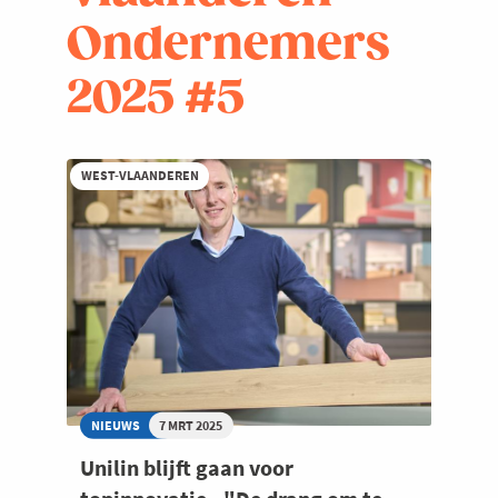
Ondernemers
2025 #5
WEST-VLAANDEREN
NIEUWS
7 MRT 2025
Unilin blijft gaan voor