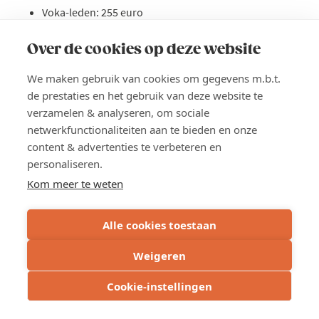
Voka-leden: 255 euro
Niet-leden: 385 euro
Over de cookies op deze website
We maken gebruik van cookies om gegevens m.b.t.
Lees meer
about
de prestaties en het gebruik van deze website te
Opleiding:
INSCHRIJVEN
AI
verzamelen & analyseren, om sociale
in
netwerkfunctionaliteiten aan te bieden en onze
hr
content & advertenties te verbeteren en
toegepast
personaliseren.
WEST-VLAANDEREN
Kom meer te weten
VOLZET
Alle cookies toestaan
Weigeren
Cookie-instellingen