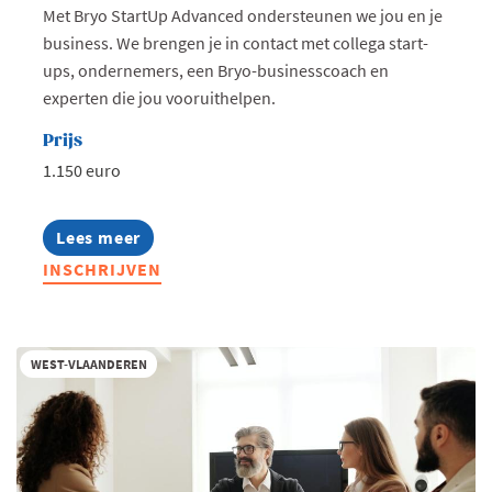
Met Bryo StartUp Advanced ondersteunen we jou en je
business. We brengen je in contact met collega start-
ups, ondernemers, een Bryo-businesscoach en
experten die jou vooruithelpen.
Prijs
1.150 euro
Lees meer
about
Bryo
INSCHRIJVEN
StartUp
Advanced
West-
Vlaanderen
-
WEST-VLAANDEREN
najaar
2026