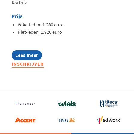
Kortrijk
Prijs
Voka-leden: 1.280 euro
Niet-leden: 1.920 euro
Lees meer
about
Lerend
INSCHRIJVEN
Netwerk
Hr
Professionals
(ondernemingen
met
minder
dan
75
medewerkers)