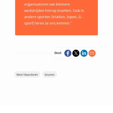
organisatoren van kleinere
wedstrijden hierop inzetten. Ook in
andere sporten (triatlon, lopen, G-
sport) leren ze ons kennen.”
Deel
West-Vlaanderen
Groeien