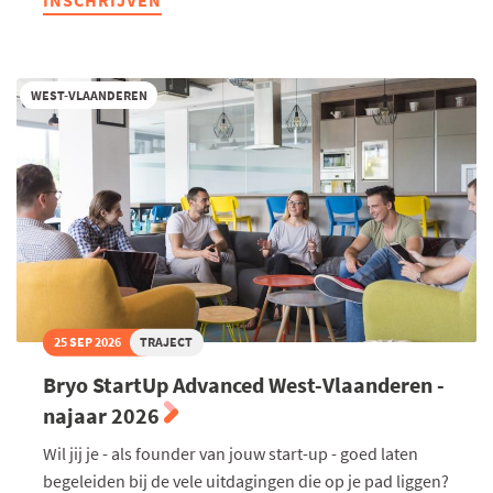
INSCHRIJVEN
MBA
Highlights
2027
WEST-VLAANDEREN
25 SEP 2026
TRAJECT
Bryo StartUp Advanced West-Vlaanderen -
najaar 2026
Wil jij je - als founder van jouw start-up - goed laten
begeleiden bij de vele uitdagingen die op je pad liggen?