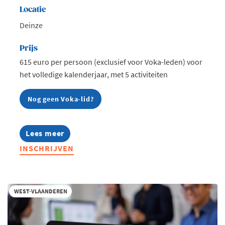
Locatie
Deinze
Prijs
615 euro per persoon (exclusief voor Voka-leden) voor
het volledige kalenderjaar, met 5 activiteiten
Nog geen Voka-lid?
Lees meer
about
Food
INSCHRIJVEN
&
Beverage
Community
2026
WEST-VLAANDEREN