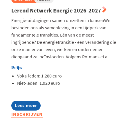
Lerend Netwerk Energie 2026-2027
Energie-uitdagingen samen omzetten in kansenWe
bevinden ons als samenleving in een tijdperk van
fundamentele transities. Eén van de meest
ingrijpende? De energietransitie - een verandering die
onze manier van leven, werken en ondernemen
diepgaand zal beïnvloeden. Volgens Rotmans et al.
Prijs
Voka-leden: 1.280 euro
Niet-leden: 1.920 euro
Lees meer
about
Lerend
INSCHRIJVEN
Netwerk
Energie
2026-