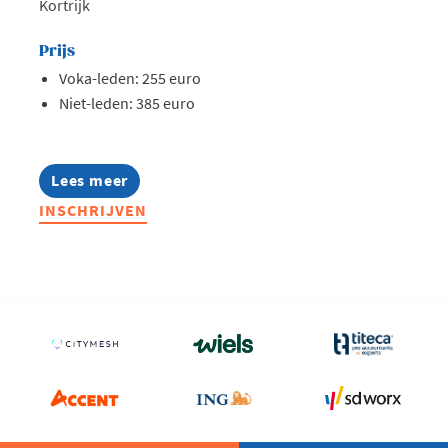
Kortrijk
Prijs
Voka-leden: 255 euro
Niet-leden: 385 euro
Lees meer
about
Opleiding:
INSCHRIJVEN
Maak
kennis
met
KUBE
ESG
voor
jouw
duurzaamheidsrapportage