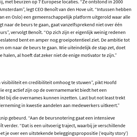
j, met beurzen op 7 Europese locaties. “Ze ontstond in 2000
n Amsterdam”, legt CEO Benoît van den Hove uit. “Intussen hebben
aan en Oslo) een gemeenschappelijk platform uitgerold waar alle
 naar de beurs te gaan, gaat vanzelfsprekend niet over één
rs”, vervolgt Benoît. “Op zich zijn er eigenlijk weinig redenen
rlieslatend bent en amper nog groeipotentieel ziet. De ambitie tot
n om naar de beurs te gaan. Wie uiteindelijk de stap zet, doet
 halen, al hoeft dat zeker niet de enige motivator te zijn.”
visibiliteit en credibiliteit omhoog te stuwen”, pikt Hoofd
ie erg actief zijn op de overnamemarkt biedt het een
 bij die overnames kunnen inzetten. Last but not least trekt
nderneming in kwestie aandelen aan medewerkers uitkeert.”
rknip gebeurd. “Aan de beursnotering gaat een intensieve
 verder. “Dat is een uitvoerig traject, waarbij je verschillende
t je over een uitstekende beleggingspropositie (‘equity story’)