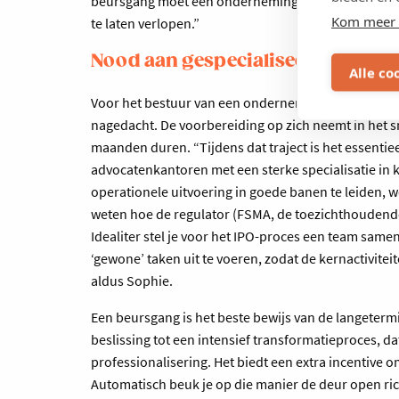
beursgang moet een onderneming ook een prospectus
Kom meer 
te laten verlopen.”
Nood aan gespecialiseerde begel
Alle co
Voor het bestuur van een onderneming het IPO-proce
nagedacht. De voorbereiding op zich neemt in het s
maanden duren. “Tijdens dat traject is het essentie
advocatenkantoren met een sterke specialisatie in k
operationele uitvoering in goede banen te leiden, 
weten hoe de regulator (FSMA, de toezichthoudende 
Idealiter stel je voor het IPO-proces een team same
‘gewone’ taken uit te voeren, zodat de kernactiviteit
aldus Sophie.
Een beursgang is het beste bewijs van de langetermi
beslissing tot een intensief transformatieproces, d
professionalisering. Het biedt een extra incentive 
Automatisch beuk je op die manier de deur open ric