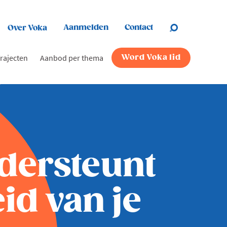
Aanmelden
Contact
Over Voka
rajecten
Aanbod per thema
Word Voka lid
dersteunt
d van je