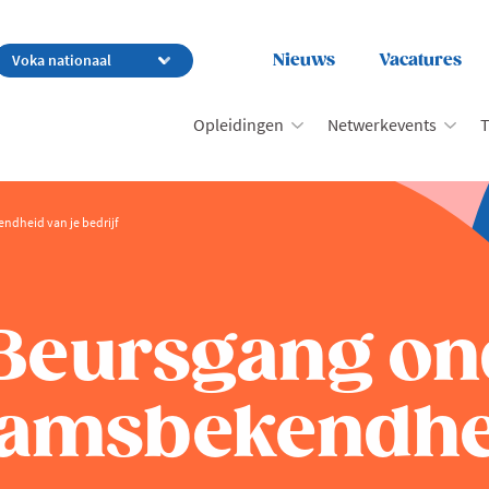
Nieuws
Vacatures
Opleidingen
Netwerkevents
T
ndheid van je bedrijf
 Beursgang on
aamsbekendhei