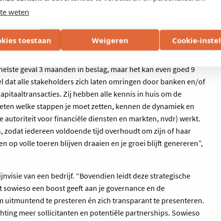
 opmaken, die vooral belangrijk is om alles juridisch correct
te weten
eiding
okies toestaan
Weigeren
Cookie-inste
s op gang trekt, heeft het meestal al jaren over de beursgang
nelste geval 3 maanden in beslag, maar het kan even goed 9
el dat alle stakeholders zich laten omringen door banken en/of
apitaaltransacties. Zij hebben alle kennis in huis om de
weten welke stappen je moet zetten, kennen de dynamiek en
autoriteit voor financiële diensten en markten, nvdr) werkt.
n, zodat iedereen voldoende tijd overhoudt om zijn of haar
en op volle toeren blijven draaien en je groei blijft genereren”,
jnvisie van een bedrijf. “Bovendien leidt deze strategische
at sowieso een boost geeft aan je governance en de
om uitmuntend te presteren én zich transparant te presenteren.
hting meer sollicitanten en potentiële partnerships. Sowieso