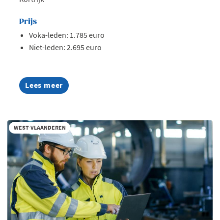
Prijs
Voka-leden: 1.785 euro
Niet-leden: 2.695 euro
Lees meer
about
AI
Summer
Week
2026
WEST-VLAANDEREN