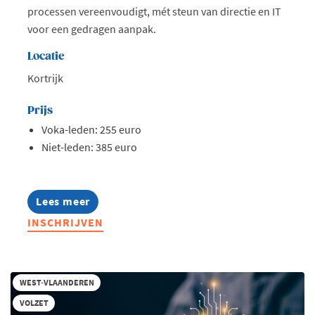
processen vereenvoudigt, mét steun van directie en IT
voor een gedragen aanpak.
Locatie
Kortrijk
Prijs
Voka-leden: 255 euro
Niet-leden: 385 euro
Lees meer
about
Opleiding:
INSCHRIJVEN
AI
in
hr
toegepast
WEST-VLAANDEREN
VOLZET