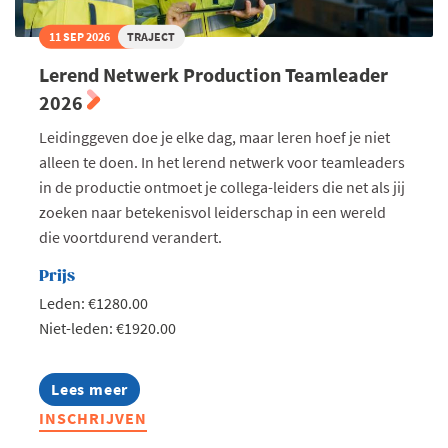
11 SEP 2026
TRAJECT
Lerend Netwerk Production Teamleader
2026
Leidinggeven doe je elke dag, maar leren hoef je niet
alleen te doen. In het lerend netwerk voor teamleaders
in de productie ontmoet je collega-leiders die net als jij
zoeken naar betekenisvol leiderschap in een wereld
die voortdurend verandert.
Prijs
Leden: €1280.00
Niet-leden: €1920.00
Lees meer
about
Lerend
INSCHRIJVEN
Netwerk
Production