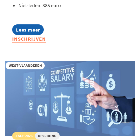
Niet-leden: 385 euro
Lees meer
about
Opleiding:
INSCHRIJVEN
AI
in
hr
toegepast
WEST-VLAANDEREN
3 SEP 2026
OPLEIDING