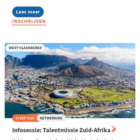
Lees meer
about
Opleiding:
INSCHRIJVEN
Zo
pas
je
de
EU-
WEST-VLAANDEREN
regels
rond
loontransparantie
toe
in
jouw
onderneming
10 SEP 2026
NETWERKING
Infosessie: Talentmissie Zuid-Afrika