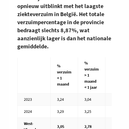
opnieuw uitblinkt met het laagste
ziekteverzuim in België. Het totale
verzuimpercentage in de provincie
bedraagt slechts 8,87%, wat
aanzienlijk lager is dan het nationale
gemiddelde.
%
%
verzuim
%
verzuim
> 1
verzuim
< 1
maand
< 1 jaar
maand
< 1 jaar
2023
3,24
3,04
3,63
2024
3,29
3,25
3,75
West-
3,05
2,78
3,04