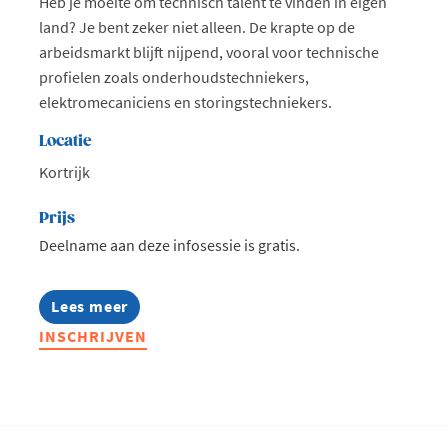
Heb je moeite om technisch talent te vinden in eigen
land? Je bent zeker niet alleen. De krapte op de
arbeidsmarkt blijft nijpend, vooral voor technische
profielen zoals onderhoudstechniekers,
elektromecaniciens en storingstechniekers.
Locatie
Kortrijk
Prijs
Deelname aan deze infosessie is gratis.
Lees meer
about
Infosessie:
INSCHRIJVEN
Talentmissie
Zuid-
Afrika