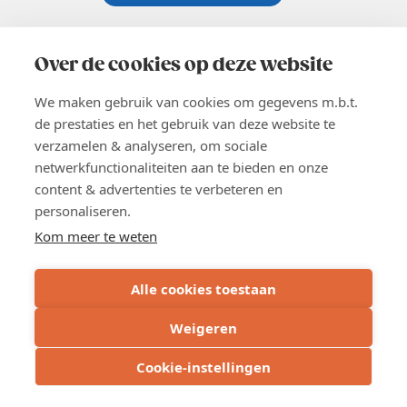
Koningsstraat 154-158, 1000 Brussel
02 229 81 11
Over de cookies op deze website
info@voka.be
We maken gebruik van cookies om gegevens m.b.t.
de prestaties en het gebruik van deze website te
verzamelen & analyseren, om sociale
netwerkfunctionaliteiten aan te bieden en onze
content & advertenties te verbeteren en
EN
personaliseren.
Pers
Nieuwsbrief
Kom meer te weten
Vacatures
Word lid
Alle cookies toestaan
Voka 2026
Algemene voorwaarden
Weigeren
Privacyverklaring
Cookie verklaring
Cookie-instellingen
Cookie instellingen
BE 0413.673.821 - RPR: Brussel