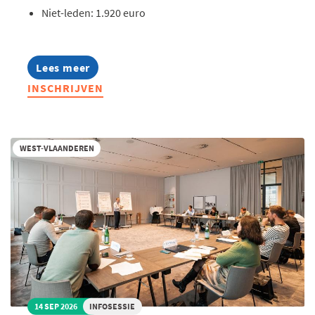
Niet-leden: 1.920 euro
Lees meer
about
Lerend
INSCHRIJVEN
Netwerk
Management
Assistants
2026
WEST-VLAANDEREN
14 SEP 2026
INFOSESSIE