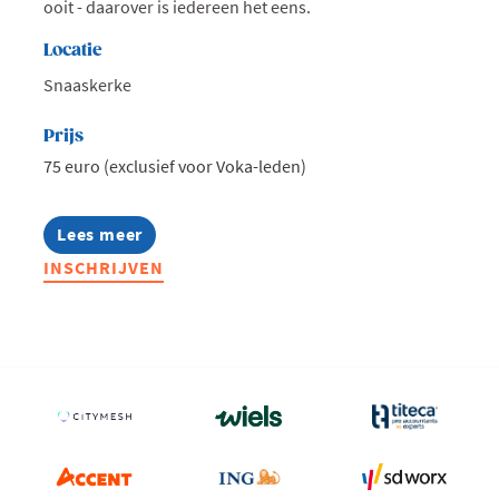
ooit - daarover is iedereen het eens.
Locatie
Snaaskerke
Prijs
75 euro (exclusief voor Voka-leden)
Lees meer
about
Voka
INSCHRIJVEN
Connect
@
Lithobeton