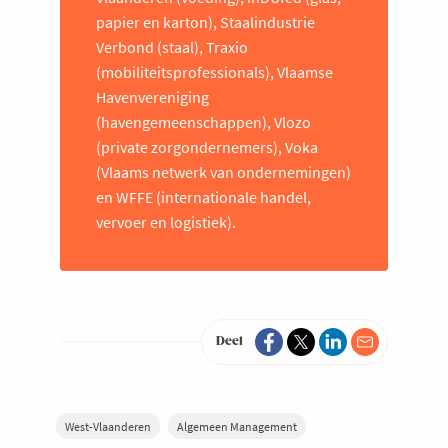
papier en karton), Staalindustrie
Verbond (staal), Traxio
(mobiliteitsprofessionals), Vlaamse
Havenvereniging
(havengemeenschappen), Vlozo
(private zorgondernemers), Voka
(Vlaams netwerk van ondernemingen)
en WFFE (internationale handel,
vervoer en logistiek).
Deel
West-Vlaanderen
Algemeen Management