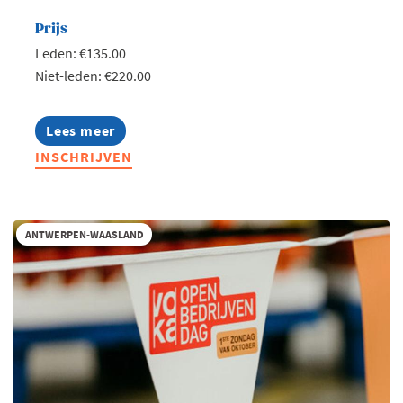
Prijs
Leden: €135.00
Niet-leden: €220.00
Lees meer
about
Voka
INSCHRIJVEN
Health
Community
Congres
|
Waarde
ANTWERPEN-WAASLAND
als
kompas
in
de
zorg