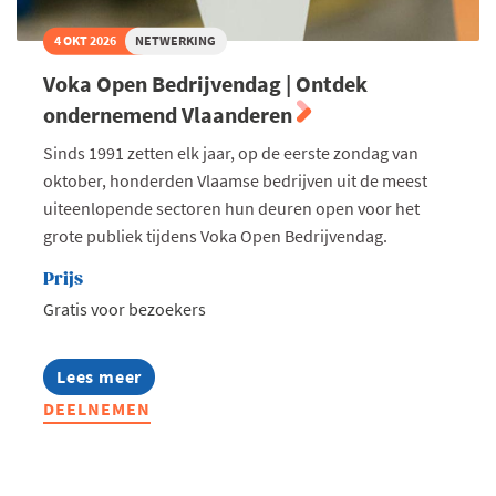
4 OKT 2026
NETWERKING
Voka Open Bedrijvendag | Ontdek
ondernemend Vlaanderen
Sinds 1991 zetten elk jaar, op de eerste zondag van
oktober, honderden Vlaamse bedrijven uit de meest
uiteenlopende sectoren hun deuren open voor het
grote publiek tijdens Voka Open Bedrijvendag.
Prijs
Gratis voor bezoekers
Lees meer
about
Voka
DEELNEMEN
Open
Bedrijvendag
|
Ontdek