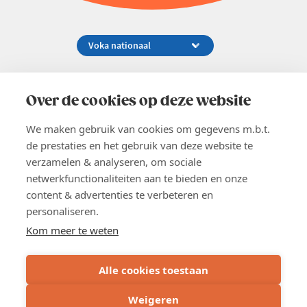
Koningsstraat 154-158, 1000 Brussel
02 229 81 11
Over de cookies op deze website
info@voka.be
We maken gebruik van cookies om gegevens m.b.t.
de prestaties en het gebruik van deze website te
verzamelen & analyseren, om sociale
netwerkfunctionaliteiten aan te bieden en onze
content & advertenties te verbeteren en
EN
personaliseren.
Pers
Nieuwsbrief
Kom meer te weten
Vacatures
Word lid
Alle cookies toestaan
Voka 2026
Algemene voorwaarden
Weigeren
Privacyverklaring