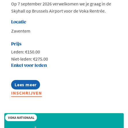
Op 7 september 2026 verwelkomen we je graag in de
Skyhall op Brussels Airport voor de Voka Rentrée.
Locatie
Zaventem
Prijs
Leden: €150.00
Niet-leden: €275.00
Enkel voor leden
Lees meer
about
Voka
INSCHRIJVEN
Rentrée:
Switch
naar
groei
2035
VOKA NATIONAAL