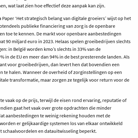
, wat laat zien hoe effectief deze aanpak kan zijn.
er ‘Het strategisch belang van digitale groeiers’ wijst op het
tendeels publieke financiering van zorg is de openbare
en toe te kennen. De markt voor openbare aanbestedingen
t 90 miljard euro in 2023. Helaas spelen groeibedrijven slechts
en: in België worden kmo’s slechts in 33% van de
 in de EU en meer dan 94% in de best presterende landen. Als
lant voor groeibedrijven, dan levert hen dat bovendien een
n te halen. Wanneer de overheid of zorginstellingen op een
tale transformatie, maar zorgen ze tegelijk voor return voor de
te vaak op de prijs, terwijl de eisen rond ervaring, reputatie of
ovendien gaat het vaak over grote opdrachten die minder
dat aanbestedingen te weinig rekening houden met de
worden er gelijkaardige systemen los van elkaar ontwikkeld
 schaalvoordelen en datauitwisseling beperkt.