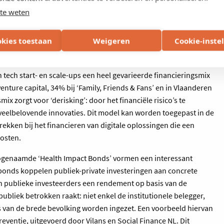
0,01% in durfkapitaal en 5% in aandelen. Ter vergelijking: in de VS
te weten
at zorgt voor veel meer economische dynamiek. Als Belgische
 zouden investeren, dan zou dat meteen 450 miljoen euro
okies toestaan
Weigeren
Cookie-inste
ct van netwerkeffecten, waarbij verschillende
tech start- en scale-ups een heel gevarieerde financieringsmix
enture capital, 34% bij ‘Family, Friends & Fans’ en in Vlaanderen
ix zorgt voor ‘derisking’: door het financiële risico’s te
r veelbelovende innovaties. Dit model kan worden toegepast in de
rekken bij het financieren van digitale oplossingen die een
osten.
zogenaamde ‘Health Impact Bonds’ vormen een interessant
 bonds koppelen publiek-private investeringen aan concrete
n publieke investeerders een rendement op basis van de
publiek betrokken raakt: niet enkel de institutionele belegger,
s van de brede bevolking worden ingezet. Een voorbeeld hiervan
eventie, uitgevoerd door Vilans en Social Finance NL. Dit