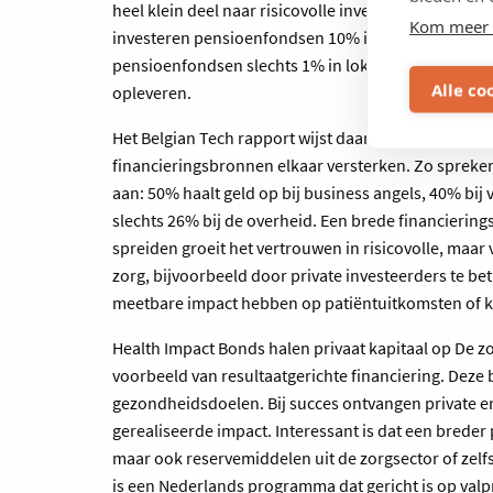
heel klein deel naar risicovolle investeringen gaat: 
Kom meer 
investeren pensioenfondsen 10% in durfkapitaal, w
pensioenfondsen slechts 1% in lokaal durfkapitaal
Alle co
opleveren.
Het Belgian Tech rapport wijst daarnaast op de impa
financieringsbronnen elkaar versterken. Zo spreken 
aan: 50% haalt geld op bij business angels, 40% bij v
slechts 26% bij de overheid. Een brede financieringsm
spreiden groeit het vertrouwen in risicovolle, maa
zorg, bijvoorbeeld door private investeerders te bet
meetbare impact hebben op patiëntuitkomsten of k
Health Impact Bonds halen privaat kapitaal op De 
voorbeeld van resultaatgerichte financiering. Deze
gezondheidsdoelen. Bij succes ontvangen private e
gerealiseerde impact. Interessant is dat een breder 
maar ook reservemiddelen uit de zorgsector of zelf
is een Nederlands programma dat gericht is op valpr