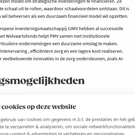
ezen model om strategische investeringen te financieren. Ze
 schaal uit te rollen, waardoor schaalvoordelen ontstaan. Dit is
n wil beheersen als een duurzaam financieel model wil opzetten.
ropese investeringsmaatschappij GIMV hebben al succesvolle
het Welvaartsfonds helpt PMV samen met institutionele
articuliere ondernemingen een duurzame omslag te maken.
tenervaring , efficiëntere zorg en een lagere kost realiseren.
 veelbelovende innovaties in de zorg ondersteunen, zoals AI-
ingsmogelijkheden
ast strategische overheidsinvesteringen bieden nieuwe
 cookies op deze website
rmatie in welzijn en zorg te versnellen. Het rapport State of
ch-ecosysteem matuur wordt.13 Deze positieve dynamiek creëert
ebruik van cookies om gegevens m.b.t. de prestaties en het geb
ringsmechanismen toe te passen. Zo zijn er mogelijkheden om
te te verzamelen & analyseren, om sociale netwerkfunctionaliteit
ondsen beheren meer dan 45 miljard euro, waarvan slechts een
onze content & advertenties te verbeteren en personaliseren.