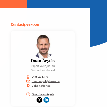
Contactpersoon
Daan Aeyels
Expert Welzijns- en
Gezondheidsbeleid
0475 29 83 77
daan.aeyels@voka.be
Voka nationaal
Over Daan Aeyels