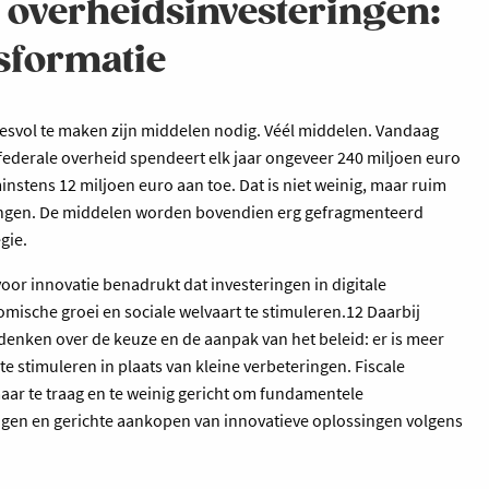
e overheidsinvesteringen:
sformatie
ccesvol te maken zijn middelen nodig. Véél middelen. Vandaag
De federale overheid spendeert elk jaar ongeveer 240 miljoen euro
instens 12 miljoen euro aan toe. Dat is niet weinig, maar ruim
engen. De middelen worden bovendien erg gefragmenteerd
egie.
oor innovatie benadrukt dat investeringen in digitale
omische groei en sociale welvaart te stimuleren.12 Daarbij
denken over de keuze en de aanpak van het beleid: er is meer
e stimuleren in plaats van kleine verbeteringen. Fiscale
maar te traag en te weinig gericht om fundamentele
ingen en gerichte aankopen van innovatieve oplossingen volgens