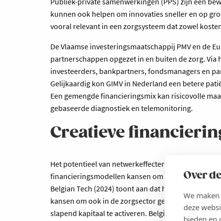
Publiek-private samenwerkingen (PPS) zijn een bew
kunnen ook helpen om innovaties sneller en op grote
vooral relevant in een zorgsysteem dat zowel koste
De Vlaamse investeringsmaatschappij PMV en de Eu
partnerschappen opgezet in en buiten de zorg. Via 
investeerders, bankpartners, fondsmanagers en p
Gelijkaardig kon GIMV in Nederland een betere patiën
Een gemengde financieringsmix kan risicovolle maar
gebaseerde diagnostiek en telemonitoring.
Creatieve financier
Het potentieel van netwerkeffecten en derisking Na
Over de
financieringsmodellen kansen om de digitale transfo
Belgian Tech (2024) toont aan dat het Belgische te
We maken g
kansen om ook in de zorgsector gespreide financie
deze websi
slapend kapitaal te activeren. Belgische pensioenf
bieden en 