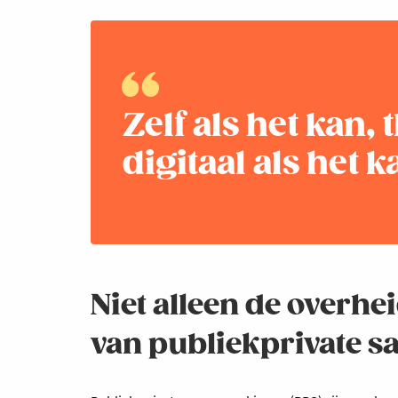
Zelf als het kan, 
digitaal als het k
Niet alleen de overhei
van publiekprivate