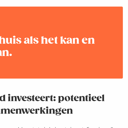
thuis als het kan en
an.
d investeert: potentieel
 samenwerkingen