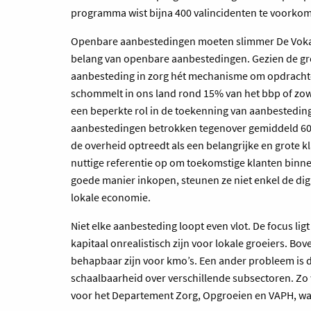
programma wist bijna 400 valincidenten te voorkomen
Openbare aanbestedingen moeten slimmer De Voka Pap
belang van openbare aanbestedingen. Gezien de gro
aanbesteding in zorg hét mechanisme om opdracht
schommelt in ons land rond 15% van het bbp of zowa
een beperkte rol in de toekenning van aanbesteding
aanbestedingen betrokken tegenover gemiddeld 60%
de overheid optreedt als een belangrijke en grote k
nuttige referentie op om toekomstige klanten binne
goede manier inkopen, steunen ze niet enkel de digi
lokale economie.
Niet elke aanbesteding loopt even vlot. De focus ligt 
kapitaal onrealistisch zijn voor lokale groeiers. B
behapbaar zijn voor kmo’s. Een ander probleem is 
schaalbaarheid over verschillende subsectoren. Zo 
voor het Departement Zorg, Opgroeien en VAPH, wat