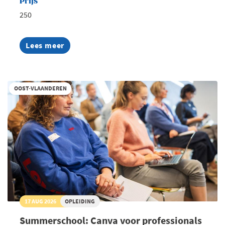
Prijs
250
Lees meer
about
Summerschool:
Spreken
voor
publiek
OOST-VLAANDEREN
17 AUG 2026
OPLEIDING
Summerschool: Canva voor professionals