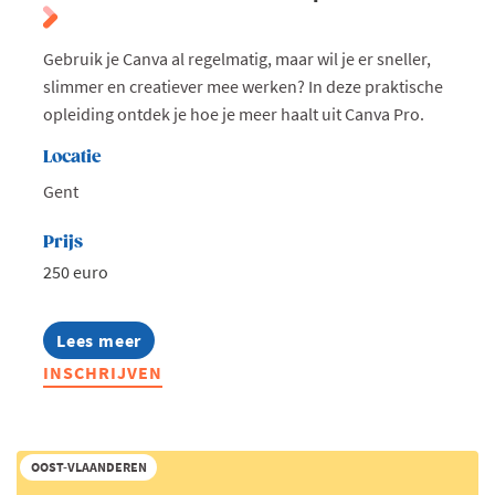
Gebruik je Canva al regelmatig, maar wil je er sneller,
slimmer en creatiever mee werken? In deze praktische
opleiding ontdek je hoe je meer haalt uit Canva Pro.
Locatie
Gent
Prijs
250 euro
Lees meer
about
Summerschool:
INSCHRIJVEN
Canva
voor
professionals
OOST-VLAANDEREN