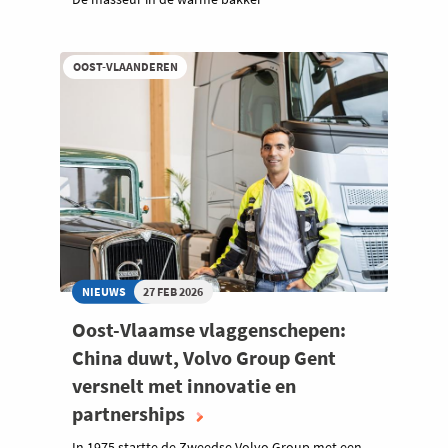
OOST-VLAANDEREN
NIEUWS
27 FEB 2026
Oost-Vlaamse vlaggenschepen:
China duwt, Volvo Group Gent
versnelt met innovatie en
partnerships
In 1975 startte de Zweedse Volvo Group met een