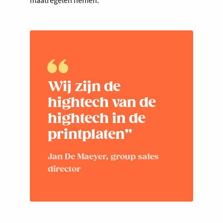
maatregelen nemen.”
Wij zijn de
hightech van de
hightech in de
printplaten”
Jan De Maeyer, group sales
director