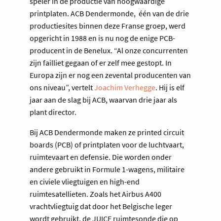
speler in de productie van hoogwaardige
printplaten. ACB Dendermonde, één van de drie
productiesites binnen deze Franse groep, werd
opgericht in 1988 en is nu nog de enige PCB-
producent in de Benelux. “Al onze concurrenten
zijn failliet gegaan of er zelf mee gestopt. In
Europa zijn er nog een zevental producenten van
ons niveau”, vertelt
Joachim Verhegge
. Hij is elf
jaar aan de slag bij ACB, waarvan drie jaar als
plant director.
Bij ACB Dendermonde maken ze printed circuit
boards (PCB) of printplaten voor de luchtvaart,
ruimtevaart en defensie. Die worden onder
andere gebruikt in Formule 1-wagens, militaire
en civiele vliegtuigen en high-end
ruimtesatellieten. Zoals het Airbus A400
vrachtvliegtuig dat door het Belgische leger
wordt gebruikt, de JUICE ruimtesonde die op