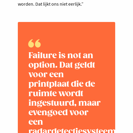
worden. Dat lijkt ons niet eerlijk.”
Failure is not an
option. Dat geldt
voor een
printplaat die de
ruimte wordt
ingestuurd, maar
evengoed voor
een
radardetectiesysteem