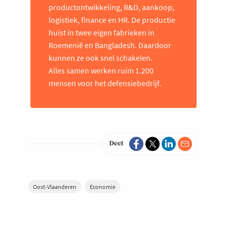
productontwikkeling, R&D, aankoop,
logistiek, finance en HR. De productie
huist in twee eigen fabrieken in
Roemenië en Bangladesh. Daardoor
kunnen ze ook snel schakelen.
Alles samen werken ruim 1.200
mensen voor het defensiebedrijf.
Deel
Oost-Vlaanderen
Economie