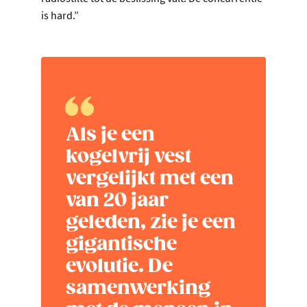
is hard.”
Als je een
kogelvrij vest
vergelijkt met een
van 20 jaar
geleden, zie je een
gigantische
evolutie. De
samenwerking