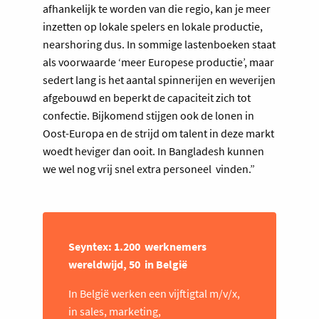
afhankelijk te worden van die regio, kan je meer
inzetten op lokale spelers en lokale productie,
nearshoring dus. In sommige lastenboeken staat
als voorwaarde ‘meer Europese productie’, maar
sedert lang is het aantal spinnerijen en weverijen
afgebouwd en beperkt de capaciteit zich tot
confectie. Bijkomend stijgen ook de lonen in
Oost-Europa en de strijd om talent in deze markt
woedt heviger dan ooit. In Bangladesh kunnen
we wel nog vrij snel extra personeel vinden.”
Seyntex: 1.200 werknemers
wereldwijd, 50 in België
In België werken een vijftigtal m/v/x,
in sales, marketing,