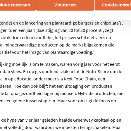
okies toestaan
Weigeren
Cookie-inste
 Beyond Meat (Amerikaans voedingsbedrijf dat vleesvervangers
ende) en de lancering van plantaardige burgers en chipolata’s,
en toen een jaarlijkse stijging van 20 tot 30 procent”, zegt
ie ik drie redenen: inflatie, het prijsverschil met vlees en
 veel minderwaardige producten op de markt bijgekomen die
sitief voor het imago van plantaardige voeding.”
jking moeilijk is om te maken, waren vorig jaar voor het eerst
r dan vlees. En op gezondheidsvlak helpt de Nutri-Score om de
e in op educatie, onder meer via Next Food Chain, een
deren. Hoe dan ook blijft het een uitdaging om producten
 de lat qua gezondheid lager bij mensen. Hybride producten, met
en een goede tussenstap zijn. Maar voor ons ligt de focus op
s de hype van vier jaar geleden haalde Greenway kapitaal op en
r niet volledig door waardoor we moesten terugschakelen. Maar