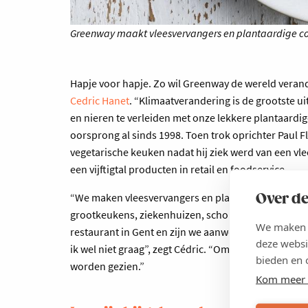
Greenway maakt vleesvervangers en plantaardige c
Hapje voor hapje. Zo wil Greenway de wereld verand
Cedric Hanet
. “Klimaatverandering is de grootste uit
en nieren te verleiden met onze lekkere plantaardi
oorsprong al sinds 1998. Toen trok oprichter Paul F
vegetarische keuken nadat hij ziek werd van een vlee
een vijftigtal producten in retail en foodservice.
“We maken vleesvervangers en plantaardige conve
Over de
grootkeukens, ziekenhuizen, scholen, gevangeniss
We maken g
restaurant in Gent en zijn we aanwezig op festival
deze websi
ik wel niet graag”, zegt Cédric. “Omdat we elke da
bieden en 
worden gezien.”
Kom meer 