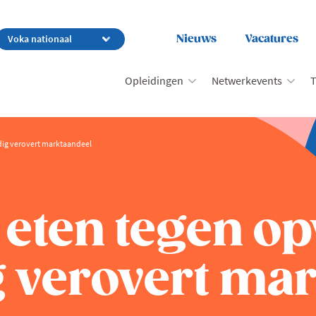
Nieuws
Vacatures
Opleidingen
Netwerkevents
T
dig verovert marktaandeel
 eten tegen o
g verovert ma