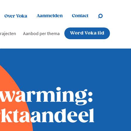
Aanmelden
Contact
Over Voka
rajecten
Aanbod per thema
Word Voka lid
pwarming:
rktaandeel