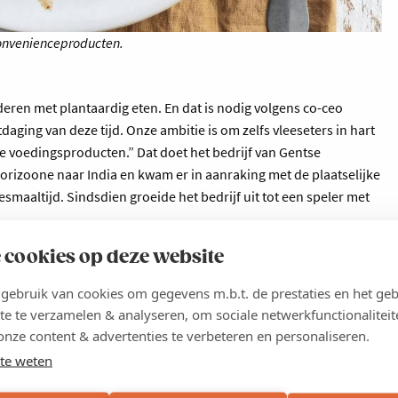
onvenienceproducten.
eren met plantaardig eten. En dat is nodig volgens co-ceo
daging van deze tijd. Onze ambitie is om zelfs vleeseters in hart
ge voedingsproducten.” Dat doet het bedrijf van Gentse
lorizoone naar India en kwam er in aanraking met de plaatselijke
smaaltijd. Sindsdien groeide het bedrijf uit tot een speler met
nienceproducten die we verkopen aan supermarkten,
 cookies op deze website
en of cateringbedrijven. Daarnaast hebben we ook een
ebruik van cookies om gegevens m.b.t. de prestaties en het geb
s om ons merk te ondersteunen. Het woord ‘vleesvervangers’ hoor
te te verzamelen & analyseren, om sociale netwerkfunctionaliteit
g bewijzen dat plantaardige producten als volwaardig kunnen
onze content & advertenties te verbeteren en personaliseren.
te weten