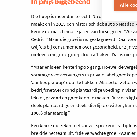
In prijs bijgebeend
Alle co
Die hoop is meer dan terecht. Na de beursgang van
maakt en in 2019 een historisch debuut op Nasdaq k
kende de markt enkele jaren van forse groei. “We zag
Cedric. “Maar die groei is nu gestagneerd. Daarvoor z
twijfels bij consumenten over gezondheid. Er zijn
meteen een grote groep doen afhaken. Dat is niet po
“Maar er is een kentering op gang. Hoewel de vergeli
sommige vleesvervangers in private label goedkope
‘aankoopknoop’ door te hakken. Als sector zetten w
bedrijfsnetwerk rond plantaardige voeding in Vlaan
lekker, gezond en goedkoop te maken. Bij vlees ligt
deels plantaardige en deels dierlijke eiwitten, kunn
100% plantaardig.”
Een keuze die zeker niet vanzelfsprekend is. Tijden
breidde het team uit. “Die verwachte groei kwam e