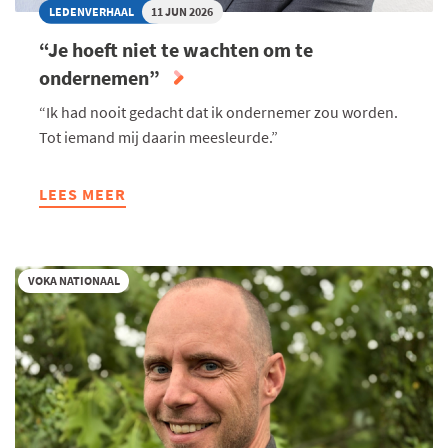
LEDENVERHAAL
11 JUN 2026
“Je hoeft niet te wachten om te
ondernemen”
“Ik had nooit gedacht dat ik ondernemer zou worden.
Tot iemand mij daarin meesleurde.”
LEES MEER
ABOUT
“JE
HOEFT
NIET
VOKA NATIONAAL
TE
WACHTEN
OM
TE
ONDERNEMEN”