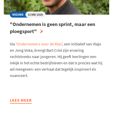
NIEUWS
12 MEI 2026
"Ondernemen is geen sprint, maar een
ploegsport"
Via ‘
Ondernemers voor de Klas
’, een initiatief van Vlajo
en Jong Voka, brengt Bart Criel zijn ervaring
rechtstreeks naar jongeren. Hij geeft leerlingen een
inkijk in het echte bedrijfsleven en dat is precies wat hij
wil meegeven: een verhaal dat tegelijk inspireert én
nuanceert.
LEES MEER
ABOUT
"ONDERNEMEN
IS