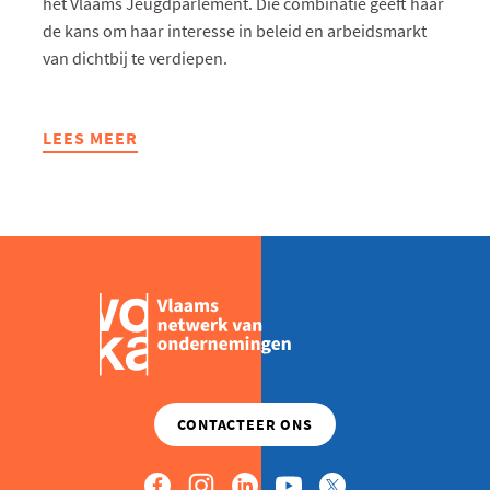
het Vlaams Jeugdparlement. Die combinatie geeft haar
de kans om haar interesse in beleid en arbeidsmarkt
van dichtbij te verdiepen.
LEES MEER
ABOUT
VAN
STAGE
BIJ
VOKA
TOT
JEUGDMINISTER
VAN
WERK:
DAHLIA
BOUWT
MEE
AAN
BELEID