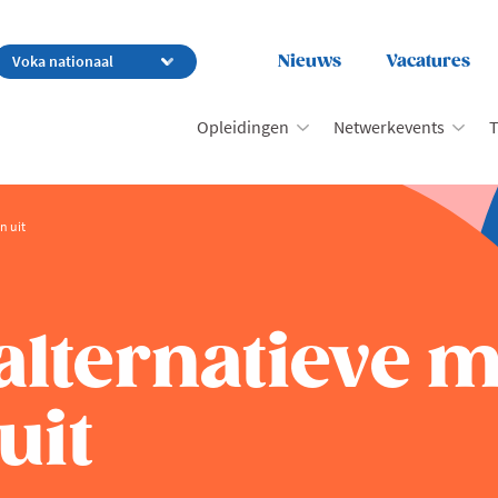
Nieuws
Vacatures
Opleidingen
Netwerkevents
T
n uit
 alternatieve 
uit