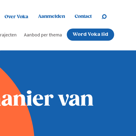
Aanmelden
Contact
Over Voka
rajecten
Aanbod per thema
Word Voka lid
manier van