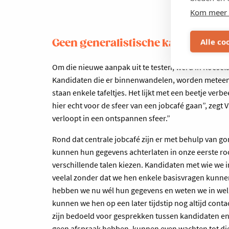
Kom meer 
Alle co
Geen generalistische kantoren
Om die nieuwe aanpak uit te testen, werd in Roesel
Kandidaten die er binnenwandelen, worden meteen
staan enkele tafeltjes. Het lijkt met een beetje ver
hier echt voor de sfeer van een jobcafé gaan”, zegt 
verloopt in een ontspannen sfeer.”
Rond dat centrale jobcafé zijn er met behulp van g
kunnen hun gegevens achterlaten in onze eerste r
verschillende talen kiezen. Kandidaten met wie we
veelal zonder dat we hen enkele basisvragen kunnen 
hebben we nu wél hun gegevens en weten we in wel
kunnen we hen op een later tijdstip nog altijd cont
zijn bedoeld voor gesprekken tussen kandidaten e
geen afspraak hebben, kunnen even wachten tot die 