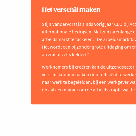
Het verschil maken
Stijn Vandervorst is sinds vorig jaar CEO bij Ac
internationale bedrijven. Met zijn jarenlange 
arbeidsmarkt te tackelen. “De arbeidsmarktkrap
Het wordt een bijzonder grote uitdaging om er
afremt of zelfs keldert.”
Werknemers bij creëren kan de uitzendsector ui
verschil kunnen maken door efficiënt te werke
naar werk te begeleiden, bij een werkgever waar
ook al een manier om de arbeidskrapte wat te