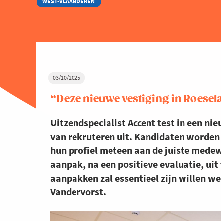
WEST-VLAANDEREN
03/10/2025
“Deze nieuwe vestiging in Roesela
Uitzendspecialist Accent test in een ni
van rekruteren uit. Kandidaten worden 
hun profiel meteen aan de juiste medew
aanpak, na een positieve evaluatie, uit
aanpakken zal essentieel zijn willen w
Vandervorst.