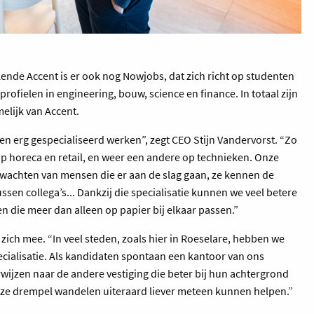
nde Accent is er ook nog Nowjobs, dat zich richt op studenten
 profielen in engineering, bouw, science en finance. In totaal zijn
elijk van Accent.
ngen erg gespecialiseerd werken”, zegt CEO Stijn Vandervorst. “Zo
op horeca en retail, en weer een andere op technieken. Onze
wachten van mensen die er aan de slag gaan, ze kennen de
tussen collega’s... Dankzij die specialisatie kunnen we veel betere
n die meer dan alleen op papier bij elkaar passen.”
ich mee. “In veel steden, zoals hier in Roeselare, hebben we
ecialisatie. Als kandidaten spontaan een kantoor van ons
jzen naar de andere vestiging die beter bij hun achtergrond
onze drempel wandelen uiteraard liever meteen kunnen helpen.”