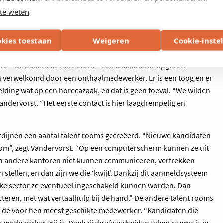
te weten
okies toestaan
Weigeren
Cookie-inste
are – de bakermat van Accent – een testkantoor opgezet.
 verwelkomd door een onthaalmedewerker. Er is een toog en er
beelding wat op een horecazaak, en dat is geen toeval. “We wilden
Vandervorst. “Het eerste contact is hier laagdrempelig en
ordijnen een aantal talent rooms gecreëerd. “Nieuwe kandidaten
oom”, zegt Vandervorst. “Op een computerscherm kunnen ze uit
 in andere kantoren niet kunnen communiceren, vertrekken
stellen, en dan zijn we die ‘kwijt’. Dankzij dit aanmeldsysteem
ke sector ze eventueel ingeschakeld kunnen worden. Dan
acteren, met wat vertaalhulp bij de hand.” De andere talent rooms
n de voor hen meest geschikte medewerker. “Kandidaten die
medewerker vrij is. Dankzij de afgescheiden talent rooms is er