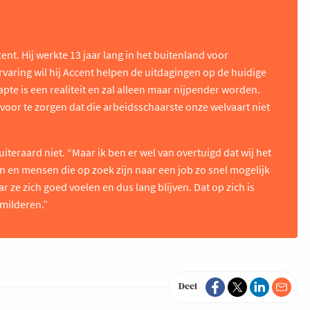
cent. Hij werkte 13 jaar lang in het buitenland voor
ervaring wil hij Accent helpen de uitdagingen op de huidige
te is een realiteit en zal alleen maar nijpender worden.
voor te zorgen dat die arbeidsschaarste onze welvaart niet
teraard niet. “Maar ik ben er wel van overtuigd dat wij het
n en mensen die op zoek zijn naar een job zo snel mogelijk
 ze zich goed voelen en dus lang blijven. Dat op zich is
 milderen.”
Deel