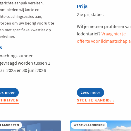
gerichte aanpak vereisen.
Prijs
om bieden wij korte en
Zie prijstabel.
chte coachingsessies aan,
orpen om uw bedrijf vooruit te
Wil je meteen profiteren va
en met specifieke kwesties op
ledentarief?
Vraag hier je
erkvloer.
offerte voor lidmaatschap 
s
coachings kunnen
gevraagd worden tussen 1
ari 2025 en 30 juni 2026
es meer
out
Lees meer
about
elgerichte
Stel
CHRIJVEN
STEL JE KANDID…
aching
je
or
kandidaat:
ecifieke
Voka
tdagingen
Charter
p
Duurzaam
VLAANDEREN
WEST-VLAANDEREN
Ondernemen