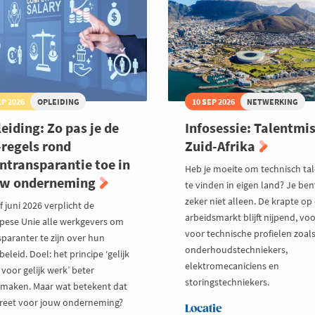
rkvloer
EP 2026
OPLEIDING
10 SEP 2026
NETWERKING
eiding: Zo pas je de
Infosessie: Talentmis
regels rond
Zuid-Afrika
ntransparantie toe in
Heb je moeite om technisch ta
uw onderneming
te vinden in eigen land? Je ben
zeker niet alleen. De krapte op
 juni 2026 verplicht de
arbeidsmarkt blijft nijpend, voo
pese Unie alle werkgevers om
voor technische profielen zoal
sparanter te zijn over hun
onderhoudstechniekers,
eleid. Doel: het principe ‘gelijk
elektromecaniciens en
voor gelijk werk’ beter
storingstechniekers.
maken. Maar wat betekent dat
reet voor jouw onderneming?
Locatie