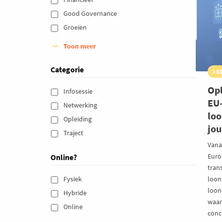
we
Good Governance 
Groeien 
Toon meer
Categorie
3 S
Opl
Infosessie 
EU-
Netwerking 
loo
Opleiding 
jo
Traject 
Vanaf
Euro
Online?
tran
loonb
Fysiek 
loon 
Hybride 
waar
Online 
conc