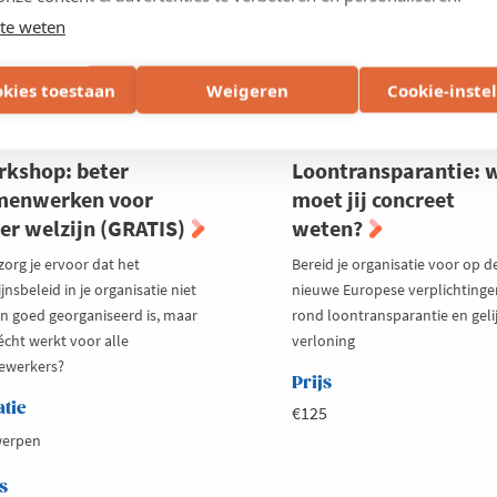
e
te weten
uw
derneming
okies toestaan
Weigeren
Cookie-inste
SEP 2026
OPLEIDING
15 SEP 2026
OPLEIDING
kshop: beter
Loontransparantie: 
menwerken voor
moet jij concreet
er welzijn (GRATIS)
weten?
zorg je ervoor dat het
Bereid je organisatie voor op d
jnsbeleid in je organisatie niet
nieuwe Europese verplichtinge
en goed georganiseerd is, maar
rond loontransparantie en geli
écht werkt voor alle
verloning
werkers?
Prijs
atie
€125
erpen
s