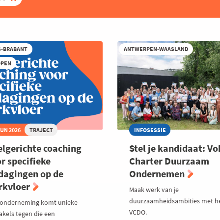
S-BRABANT
ANTWERPEN-WAASLAND
OPEN
JUN 2026
TRAJECT
INFOSESSIE
lgerichte coaching
Stel je kandidaat: V
r specifieke
Charter Duurzaam
dagingen op de
Ondernemen
rkvloer
Maak werk van je
duurzaamheidsambities met h
 onderneming komt unieke
VCDO.
akels tegen die een