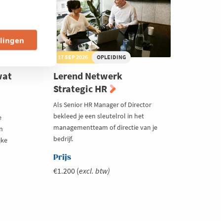
llingen
17 SEP 2026
OPLEIDING
wat
Lerend Netwerk
Strategic HR
Als Senior HR Manager of Director
bekleed je een sleutelrol in het
e
managementteam of directie van je
n
bedrijf.
jke
Prijs
€1.200 (
excl. btw)