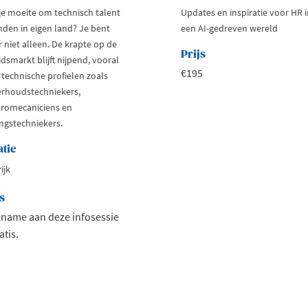
je moeite om technisch talent
Updates en inspiratie voor HR 
inden in eigen land? Je bent
een AI-gedreven wereld
 niet alleen. De krapte op de
Prijs
dsmarkt blijft nijpend, vooral
€195
 technische profielen zoals
rhoudstechniekers,
tromecaniciens en
ingstechniekers.
atie
ijk
s
name aan deze infosessie
atis.