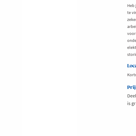
Heb 
te v
zeker
arbei
voor
onde
elek
stor
Loc
Kortr
Prij
Deel
is gr