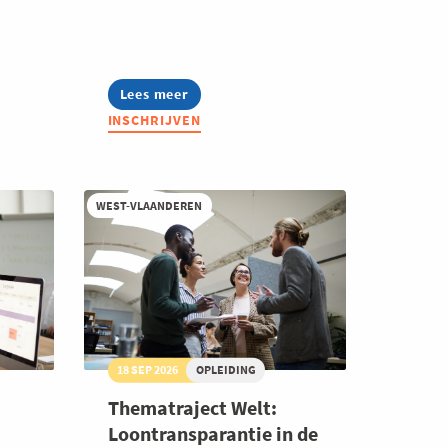
Lees meer
about
Lerend
INSCHRIJVEN
Netwerk
Strategic
HR
WEST-VLAANDEREN
18 SEP 2026
OPLEIDING
Thematraject Welt:
Loontransparantie in de