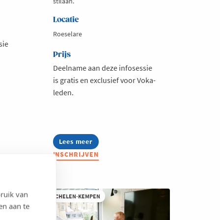
stilaan.
Locatie
Roeselare
sie
Prijs
Deelname aan deze infosessie
is gratis en exclusief voor Voka-
leden.
Lees meer
about
Infosessie:
INSCHRIJVEN
Mobiliteitsbudget
in
de
car
policy
ruik van
MECHELEN-KEMPEN
en aan te