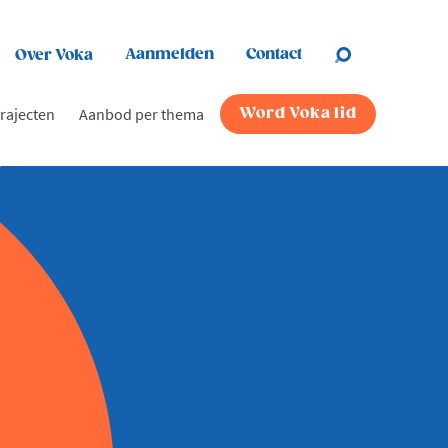
Aanmelden
Contact
Over Voka
rajecten
Aanbod per thema
Word Voka lid