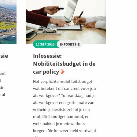
15 SEP 2026
INFOSESSIE
sie
Infosessie:
Mobiliteitsbudget in de
car policy
lent
t
Het verplichte mobiliteitsbudget:
 de
wat betekent dit concreet voor jou
ral
als werkgever? Tot vandaag had je
s
als werkgever een grote mate van
vrijheid: je besliste zelf of je een
mobiliteitsbudget aanbood, en
welk pakket je medewerkers
kregen. Die keuzevrijheid verdwijnt