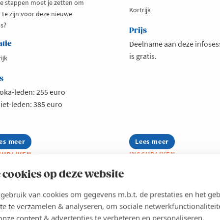
e stappen moet je zetten om
Kortrijk
 te zijn voor deze nieuwe
ls?
Prijs
Deelname aan deze infoses
atie
is gratis.
ijk
s
oka-leden: 255 euro
iet-leden: 385 euro
es meer
out
Lees meer
about
leiding:
Infosessie:
CHRIJVEN
INSCHRIJVEN
o
Talentmissie
s
Zuid-
 cookies op deze website
Afrika
-
ebruik van cookies om gegevens m.b.t. de prestaties en het geb
RPEN-WAASLAND
MECHELEN-KEMPEN
gels
te te verzamelen & analyseren, om sociale netwerkfunctionaliteit
nd
ontransparantie
onze content & advertenties te verbeteren en personaliseren.