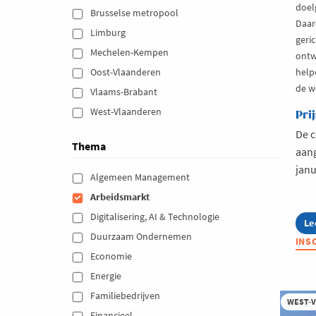
doel
Brusselse metropool 
Daar
Limburg 
geri
Mechelen-Kempen 
ontw
Oost-Vlaanderen 
help
de w
Vlaams-Brabant 
West-Vlaanderen 
Prij
De 
Thema
aan
janu
Algemeen Management 
Arbeidsmarkt 
Digitalisering, AI & Technologie 
Le
ab
Do
Duurzaam Ondernemen 
INS
co
Economie 
vo
sp
Energie 
ui
o
Familiebedrijven 
WEST-
de
Financieel 