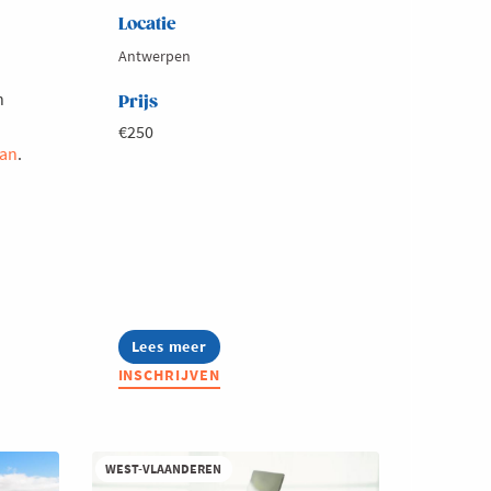
Locatie
Antwerpen
n
Prijs
€250
aan
.
Lees meer
about
Effectief
INSCHRIJVEN
sturen
met
performance
management
WEST-VLAANDEREN