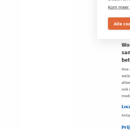
to
Kom meer 
in
jo
on
Alle co
15 
Wor
sa
bet
Hoe 
welzi
alle
ook 
mede
Loc
Antw
Prij