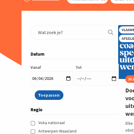
VLAAM
AFGEL
Datum
Vanaf
Tot
30 
Doe
voo
uit
Regio
we
Voka nationaal 
Elke
obst
Antwerpen-Waasland 