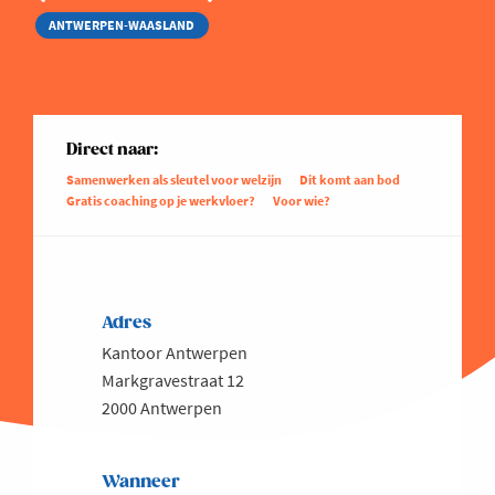
ANTWERPEN-WAASLAND
Direct naar:
Samenwerken als sleutel voor welzijn
Dit komt aan bod
Gratis coaching op je werkvloer?
Voor wie?
Adres
Kantoor Antwerpen
Markgravestraat 12
2000 Antwerpen
Wanneer