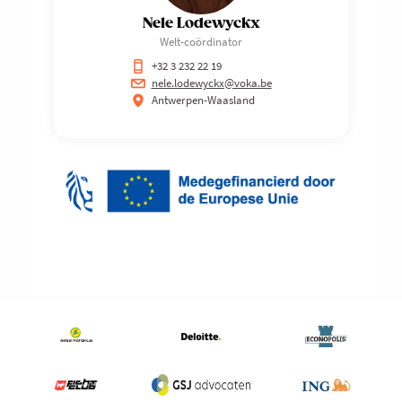
Nele Lodewyckx
Welt-coördinator
+32 3 232 22 19
nele.lodewyckx@voka.be
Antwerpen-Waasland