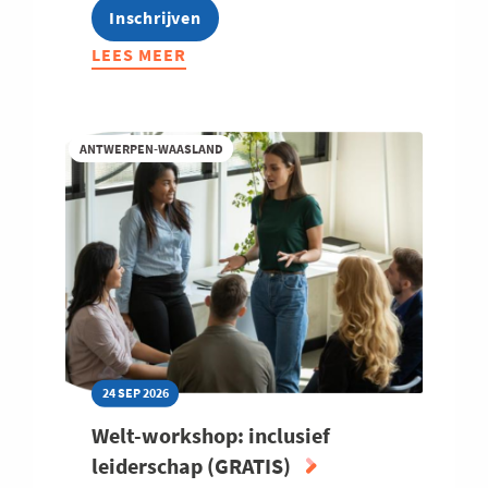
Inschrijven
LEES MEER
ABOUT
EFFECTIEF
STUREN
MET
ANTWERPEN-WAASLAND
PERFORMANCE
MANAGEMENT
24 SEP 2026
Welt-workshop: inclusief
leiderschap (GRATIS)