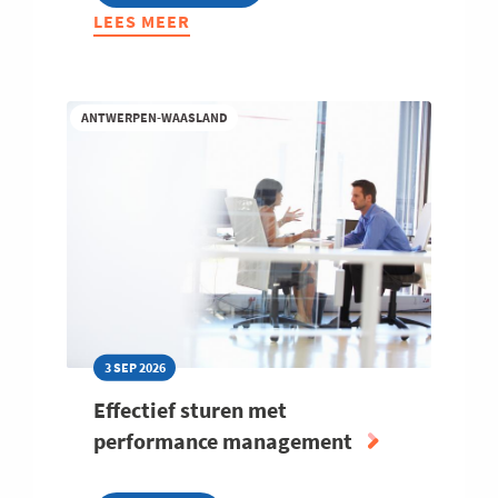
LEES MEER
ABOUT
STEL
JE
KANDIDAAT:
ANTWERPEN-WAASLAND
VOKA
CHARTER
DUURZAAM
ONDERNEMEN
3 SEP 2026
Effectief sturen met
performance management