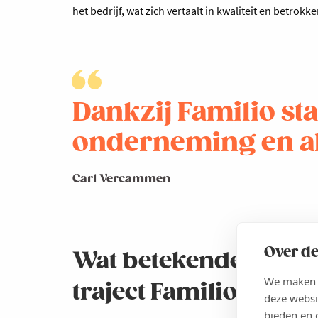
het bedrijf, wat zich vertaalt in kwaliteit en betrok
Dankzij Familio sta
onderneming en al
Carl Vercammen
Over de
Wat betekende de de
We maken g
traject Familio voor ju
deze websi
bieden en 