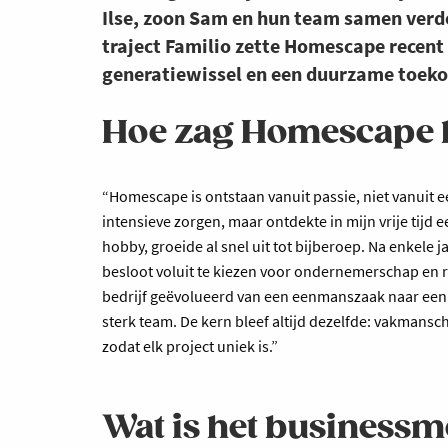
Ilse, zoon Sam en hun team samen verde
traject Familio zette Homescape recent
generatiewissel en een duurzame toek
Hoe zag Homescape h
“Homescape is ontstaan vanuit passie, niet vanuit ee
intensieve zorgen, maar ontdekte in mijn vrije tijd
hobby, groeide al snel uit tot bijberoep. Na enkele j
besloot voluit te kiezen voor ondernemerschap en r
bedrijf geëvolueerd van een eenmanszaak naar een fa
sterk team. De kern bleef altijd dezelfde: vakmansch
zodat elk project uniek is.”
Wat is het business