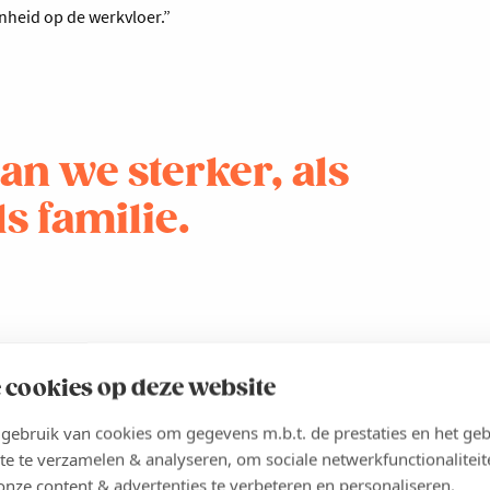
kenheid op de werkvloer.”
an we sterker, als
s familie.
 cookies op deze website
elname aan het Voka-
ebruik van cookies om gegevens m.b.t. de prestaties en het geb
llie?
te te verzamelen & analyseren, om sociale netwerkfunctionaliteit
onze content & advertenties te verbeteren en personaliseren.