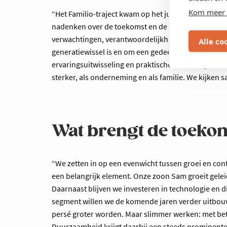
Kom meer 
“Het Familio-traject kwam op het juiste moment. We
nadenken over de toekomst en de rol van de volgen
verwachtingen, verantwoordelijkheden en opvolging.
Alle co
generatiewissel is en om een gedeelde visie te ont
ervaringsuitwisseling en praktische tools zorgde 
sterker, als onderneming en als familie. We kijken 
Wat brengt de toeko
“We zetten in op een evenwicht tussen groei en cont
een belangrijk element. Onze zoon Sam groeit geleide
Daarnaast blijven we investeren in technologie en di
segment willen we de komende jaren verder uitbouwe
persé groter worden. Maar slimmer werken: met bet
Duurzaamheid krijgt daarbij een steeds prominenter