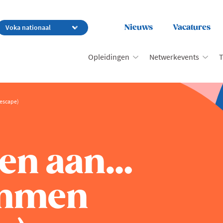
Nieuws
Vacatures
Opleidingen
Netwerkevents
T
escape)
gen aan…
ammen