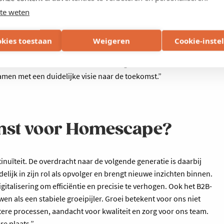
te weten
 stonden als familiebedrijf op een kruispunt en wilden bewust
de generatie. Het traject bood ruimte om open te spreken over
 Het hielp om structuur te brengen in het proces dat een
okies toestaan
Weigeren
Cookie-inste
wikkelen. De combinatie van begeleiding door experten,
voor helderheid en vertrouwen. Vandaag staan we daardoor
samen met een duidelijke visie naar de toekomst.”
mst voor Homescape?
inuïteit. De overdracht naar de volgende generatie is daarbij
lijk in zijn rol als opvolger en brengt nieuwe inzichten binnen.
gitalisering om efficiëntie en precisie te verhogen. Ook het B2B-
n als een stabiele groeipijler. Groei betekent voor ons niet
ere processen, aandacht voor kwaliteit en zorg voor ons team.
e plaats.”