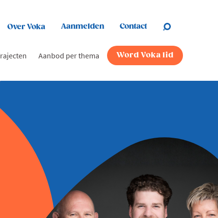
Aanmelden
Contact
Over Voka
rajecten
Aanbod per thema
Word Voka lid