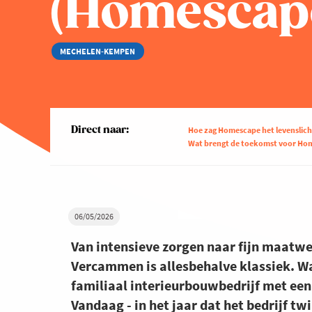
(Homescap
MECHELEN-KEMPEN
Direct naar:
Hoe zag Homescape het levenslich
Wat brengt de toekomst voor Ho
06/05/2026
Van intensieve zorgen naar fijn maatw
Vercammen is allesbehalve klassiek. Wat
familiaal interieurbouwbedrijf met een
Vandaag - in het jaar dat het bedrijf tw