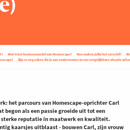
e)
t?
Wat is het businessmodel van Homescape?
Hoe maken jullie het verschil?
Wa
mescape?
Zijn er nog zaken die je aan ondernemers in een vergelijkbare situatie wil
erk: het parcours van Homescape-oprichter Carl
 begon als een passie groeide uit tot een
 sterke reputatie in maatwerk en kwaliteit.
intig kaarsjes uitblaast - bouwen Carl, zijn vrouw