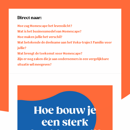
Direct naar:
Hoe zag Homescape het levenslicht?
Wat is het businessmodel van Homescape?
Hoe maken jullie het verschil?
Wat betekende de deelname aan het Voka-traject Familio voor
jullie?
Wat brengt de toekomst voor Homescape?
Zijn er nog zaken die je aan ondernemers in een vergelijkbare
situatie wil meegeven?