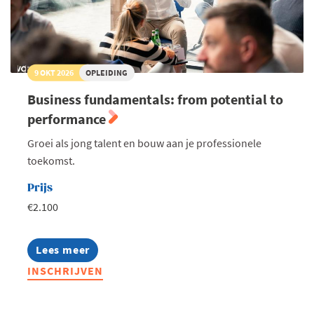
9 OKT 2026
OPLEIDING
Business fundamentals: from potential to
performance
Groei als jong talent en bouw aan je professionele
toekomst.
Prijs
€2.100
Lees meer
about
Business
INSCHRIJVEN
fundamentals:
from
potential