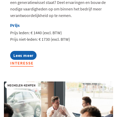
een generatiewissel staat? Deel ervaringen en bouw de
nodige vaardigheden op om binnen het bedrijf meer
verantwoordelijkheid op te nemen.
Prijs
Prijs leden: € 1440 (excl. BTW)
Prijs niet-leden: € 1730 (excl. BTW)
Lees meer
about
Plato
INTERESSE
Next
Generation
Kempen
2026-
2027
MECHELEN-KEMPEN