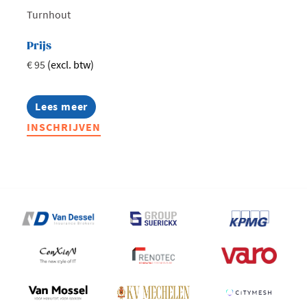
Turnhout
Prijs
€ 95
(excl. btw)
Lees meer
about
7-
INSCHRIJVEN
in-
1
met
Karl
Hermans
(Miko)
|
Voka
Lokaal
Midden
Kempen