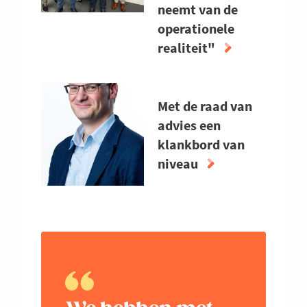
neemt van de
"EXTERNE
operationele
INPUT
realiteit"
HOUDT
ONS
ABOUT
SCHERP"
"EEN
Met de raad van
ADVIESRAAD
ZORGT
advies een
ERVOOR
klankbord van
DAT
niveau
JE
AFSTAND
ABOUT
NEEMT
MET
VAN
DE
DE
RAAD
OPERATIONELE
VAN
REALITEIT"
ADVIES
EEN
KLANKBORD