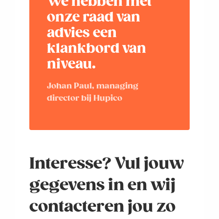
We hebben met
VAN
onze raad van
NIVEAU
advies een
klankbord van
niveau.
Johan Paul, managing
director bij Hupico
Interesse? Vul jouw
gegevens in en wij
contacteren jou zo