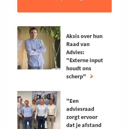
Aksis over hun
Raad van
Advies:
"Externe input
houdt ons
scherp"
ABOUT
AKSIS
"Een
OVER
HUN
adviesraad
RAAD
zorgt ervoor
VAN
dat je afstand
ADVIES: