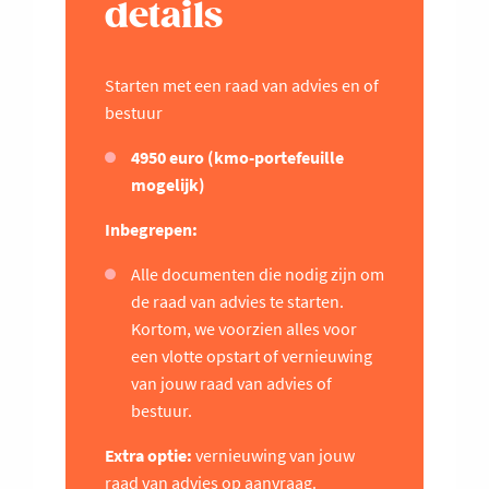
details
Starten met een raad van advies en of
bestuur
4950 euro (kmo-portefeuille
mogelijk)
Inbegrepen:
Alle documenten die nodig zijn om
de raad van advies te starten.
Kortom, we voorzien alles voor
een vlotte opstart of vernieuwing
van jouw raad van advies of
bestuur.
Extra optie:
vernieuwing van jouw
raad van advies op aanvraag.