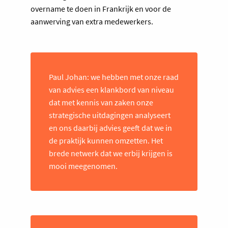
overname te doen in Frankrijk en voor de
aanwerving van extra medewerkers.
Paul Johan: we hebben met onze raad
van advies een klankbord van niveau
dat met kennis van zaken onze
strategische uitdagingen analyseert
en ons daarbij advies geeft dat we in
de praktijk kunnen omzetten. Het
brede netwerk dat we erbij krijgen is
mooi meegenomen.