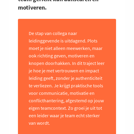
motiveren.
De stap van collega naar
leidinggevende is uitdagend. Plots
moet je niet alleen meewerken, maar
ook richting geven, motiveren en
knopen doorhakken. In dit traject leer
je hoe je met vertrouwen en impact
leiding geeft, zonder je authenticiteit
te verliezen. Je krijgt praktische tools
voor communicatie, motivatie en
conflicthantering, afgestemd op jouw
eigen teamcontext. Zo groei je uit tot
een leider waar je team echt sterker
van wordt.