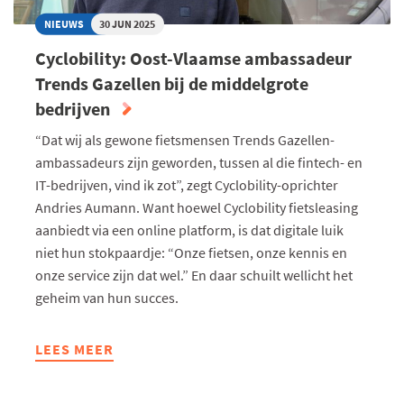
NIEUWS
30 JUN 2025
Cyclobility: Oost-Vlaamse ambassadeur
Trends Gazellen bij de middelgrote
bedrijven
“Dat wij als gewone fietsmensen Trends Gazellen-
ambassadeurs zijn geworden, tussen al die fintech- en
IT-bedrijven, vind ik zot”, zegt Cyclobility-oprichter
Andries Aumann. Want hoewel Cyclobility fietsleasing
aanbiedt via een online platform, is dat digitale luik
niet hun stokpaardje: “Onze fietsen, onze kennis en
onze service zijn dat wel.” En daar schuilt wellicht het
geheim van hun succes.
LEES MEER
ABOUT
CYCLOBILITY:
OOST-