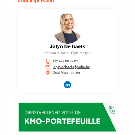
Contactpersoon
Jolyn De Baets
Communicatie - Opleidingen
+32 472 88 92 02
jolyn.debaets@voka.be
Oost-Vlaanderen