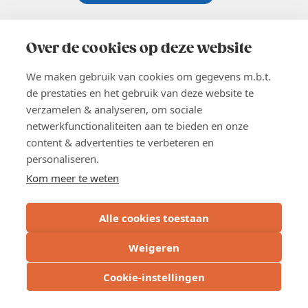
Koningsstraat 154-158, 1000 Brussel
02 229 81 11
Over de cookies op deze website
info@voka.be
We maken gebruik van cookies om gegevens m.b.t.
de prestaties en het gebruik van deze website te
verzamelen & analyseren, om sociale
netwerkfunctionaliteiten aan te bieden en onze
content & advertenties te verbeteren en
EN
personaliseren.
Pers
Nieuwsbrief
Kom meer te weten
Vacatures
Word lid
Alle cookies toestaan
Voka 2026
Algemene voorwaarden
Weigeren
Privacyverklaring
Inschrijven
Cookie verklaring
Cookie-instellingen
Cookie instellingen
BE 0413.673.821 - RPR: Brussel