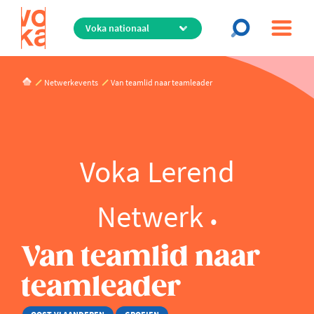
Overslaan
en
naar
de
inhoud
Netwerkevents
Van teamlid naar teamleader
gaan
Voka Lerend
Netwerk
Van teamlid naar
teamleader