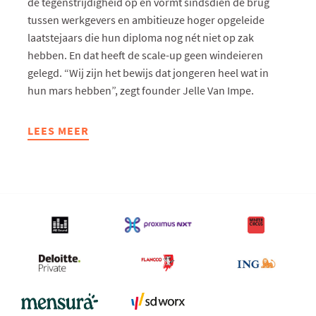
de tegenstrijdigheid op en vormt sindsdien de brug
tussen werkgevers en ambitieuze hoger opgeleide
laatstejaars die hun diploma nog nét niet op zak
hebben. En dat heeft de scale-up geen windeieren
gelegd. “Wij zijn het bewijs dat jongeren heel wat in
hun mars hebben”, zegt founder Jelle Van Impe.
LEES MEER
ABOUT
STUDARO:
OOST-
VLAAMSE
AMBASSADEUR
TRENDS
GAZELLEN
BIJ
DE
KLEINE
BEDRIJVEN