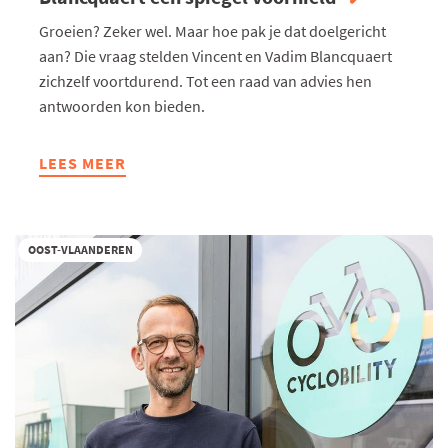
Groeien? Zeker wel. Maar hoe pak je dat doelgericht
aan? Die vraag stelden Vincent en Vadim Blancquaert
zichzelf voortdurend. Tot een raad van advies hen
antwoorden kon bieden.
LEES MEER
ABOUT
HOE
EEN
RAAD
OOST-VLAANDEREN
VAN
ADVIES
GROEP
BLANCQUAERT
EEN
SPIEGEL
VOORHIELD