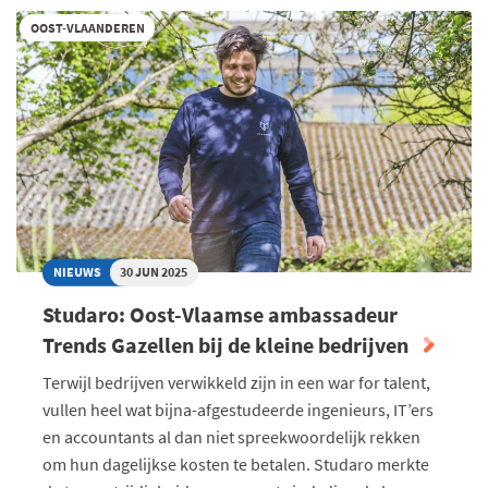
VLAAMSE
OOST-VLAANDEREN
AMBASSADEUR
TRENDS
GAZELLEN
BIJ
DE
MIDDELGROTE
BEDRIJVEN
NIEUWS
30 JUN 2025
Studaro: Oost-Vlaamse ambassadeur
Trends Gazellen bij de kleine bedrijven
Terwijl bedrijven verwikkeld zijn in een war for talent,
vullen heel wat bijna-afgestudeerde ingenieurs, IT’ers
en accountants al dan niet spreekwoordelijk rekken
om hun dagelijkse kosten te betalen. Studaro merkte